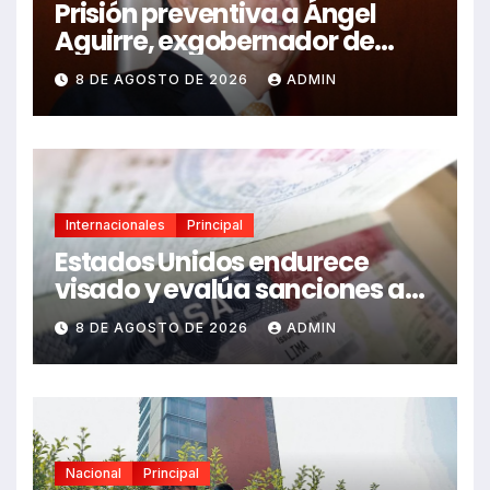
Prisión preventiva a Ángel
Aguirre, exgobernador de
Guerrero, por caso Ayotzinapa
8 DE AGOSTO DE 2026
ADMIN
Internacionales
Principal
Estados Unidos endurece
visado y evalúa sanciones a
funcionarios de México
8 DE AGOSTO DE 2026
ADMIN
Nacional
Principal