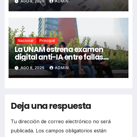
AGO 8, 2026
ADMIN
Nacional
Principal
La UNAM estrena examen
digital anti-IA entre fallas
técnicas y angustia estudiantil
AGO 8, 2026
ADMIN
Deja una respuesta
Tu dirección de correo electrónico no será
publicada.
Los campos obligatorios están