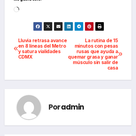
Cargando...
Navegación
Lluvia retrasa avance
La rutina de 15
en 8 líneas del Metro
minutos con pesas
y satura vialidades
rusas que ayuda a
de
CDMX
quemar grasa y ganar
músculo sin salir de
entradas
casa
Por
admin