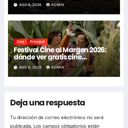
2026
AGO 6, 2026
ADMIN
Cine
Principal
Festival Cine al Margen 2026:
dónde ver gratis cine
mexicano independiente en
AGO 6, 2026
ADMIN
CDMX y en línea
Deja una respuesta
Tu dirección de correo electrónico no será
publicada.
Los campos obligatorios están