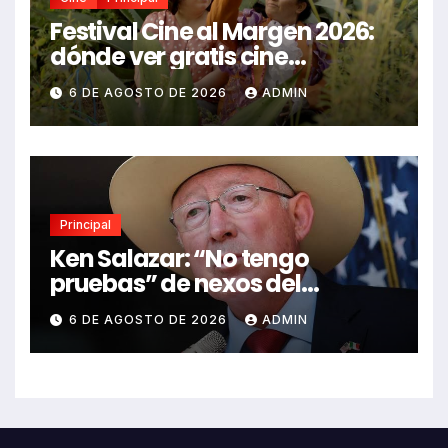
Festival Cine al Margen 2026:
dónde ver gratis cine
mexicano independiente en
6 DE AGOSTO DE 2026
ADMIN
CDMX y en línea
Principal
Ken Salazar: “No tengo
pruebas” de nexos del
Gobierno de México con el
6 DE AGOSTO DE 2026
ADMIN
narco