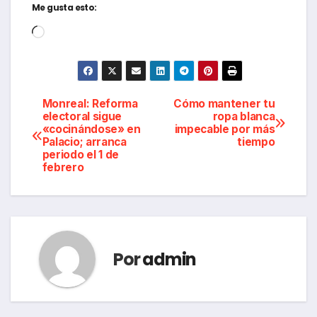
Me gusta esto:
Cargando...
Navegación
Monreal: Reforma
Cómo mantener tu
electoral sigue
ropa blanca
«cocinándose» en
impecable por más
de
Palacio; arranca
tiempo
periodo el 1 de
entradas
febrero
Por
admin