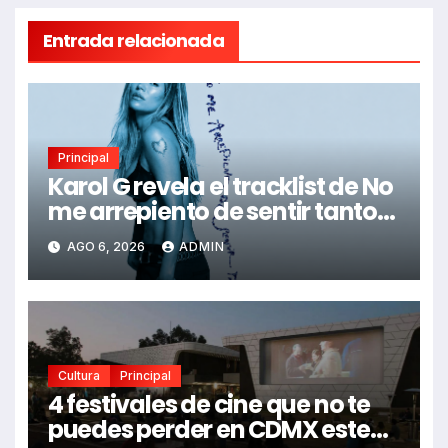
Entrada relacionada
Principal
Karol G revela el tracklist de No
me arrepiento de sentir tanto:
Drake, Bruno Mars y más
AGO 6, 2026
ADMIN
estrellas se suman al álbum
Cultura
Principal
4 festivales de cine que no te
puedes perder en CDMX este