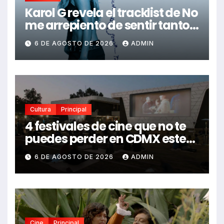
Karol G revela el tracklist de No
me arrepiento de sentir tanto:
Drake, Bruno Mars y más
6 DE AGOSTO DE 2026
ADMIN
estrellas se suman al álbum
Cultura
Principal
4 festivales de cine que no te
puedes perder en CDMX este
2026
6 DE AGOSTO DE 2026
ADMIN
Cine
Principal