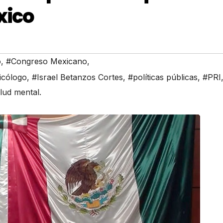
xico
o
,
#Congreso Mexicano
,
sicólogo
,
#Israel Betanzos Cortes
,
#políticas públicas
,
#PRI
lud mental.