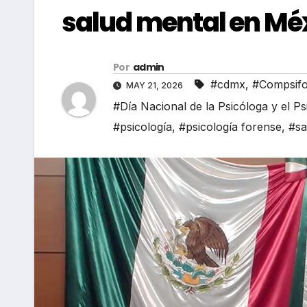
salud mental en Mé
Por
admin
#cdmx
,
#Compsif
MAY 21, 2026
#Día Nacional de la Psicóloga y el P
#psicología
,
#psicología forense
,
#sa