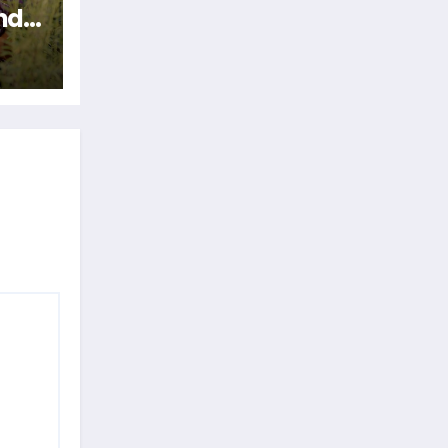
nde
n