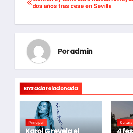
Navegación
dos años tras cese en Sevilla
de
entradas
Por
admin
Entrada relacionada
Principal
Cultura
Karol G revela el
4 fes