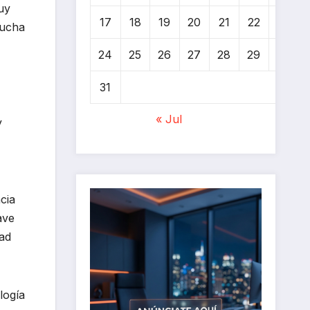
uy
17
18
19
20
21
22
23
cucha
24
25
26
27
28
29
30
31
« Jul
y
cia
ave
ad
logía