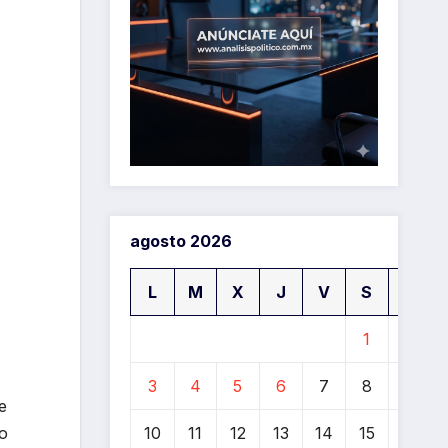
agosto 2026
L
M
X
J
V
S
D
1
2
3
4
5
6
7
8
9
e
10
11
12
13
14
15
16
zo