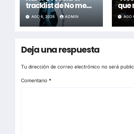
tracklist de No me
que 
arrepiento de sentir
perd
AGO 6, 2026
ADMIN
AGO 
tanto: Drake, Bruno
2026
Mars y más estrellas
se suman al álbum
Deja una respuesta
Tu dirección de correo electrónico no será publi
Comentario
*