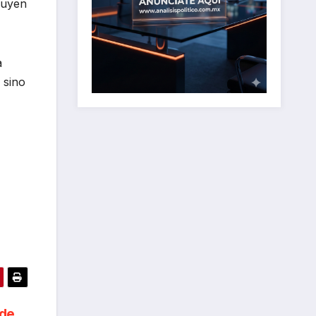
luyen
a
 sino
 de