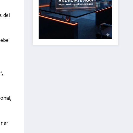
s del
debe
”,
onal,
onar