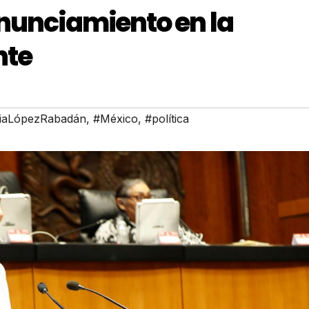
onunciamiento en la
nte
iaLópezRabadán
,
#México
,
#política