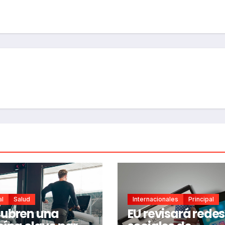
al
Salud
Internacionales
Principal
ubren una
EU revisará redes