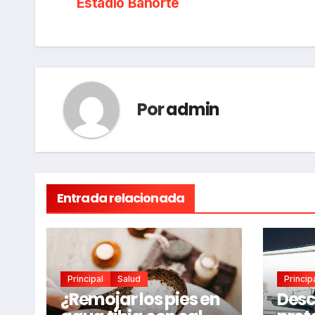
de
Estadio Banorte
entradas
Por
admin
Entrada relacionada
Principal
Salud
Princip
¿Remojar los pies en
Desc