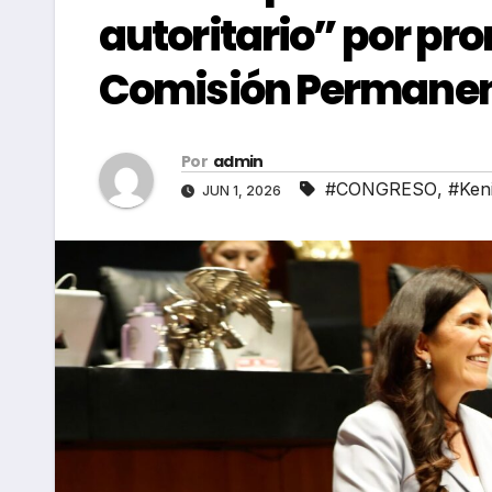
autoritario” por pr
Comisión Permane
Por
admin
#CONGRESO
,
#Ken
JUN 1, 2026