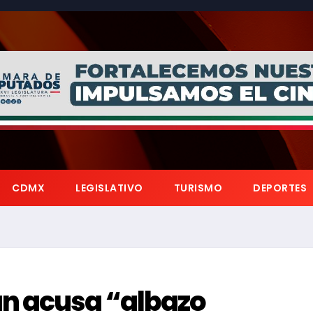
CDMX
LEGISLATIVO
TURISMO
DEPORTES
n acusa “albazo