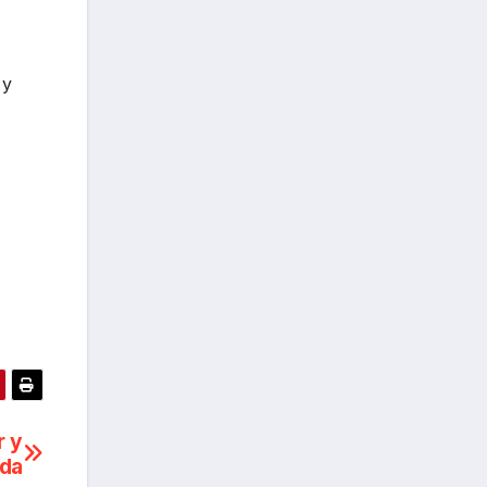
 y
r y
nda