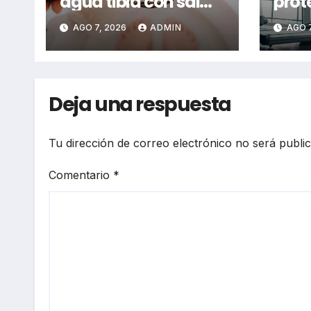
agua tibia con sal
prot
realmente
que 
AGO 7, 2026
ADMIN
AGO 7
funciona? Estos son
rege
sus beneficios,
hall
según expertos
nuev
cont
Deja una respuesta
enfe
cánc
Tu dirección de correo electrónico no será publi
Comentario
*