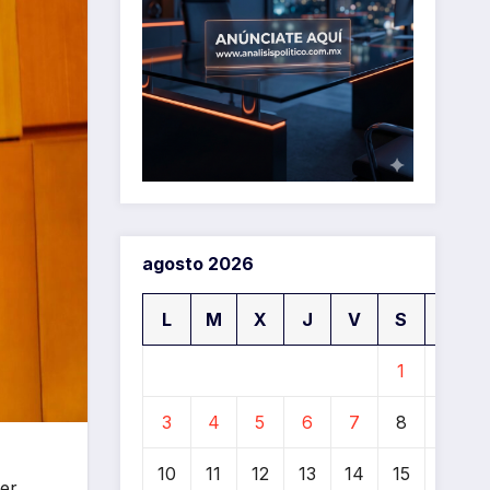
agosto 2026
L
M
X
J
V
S
D
1
2
3
4
5
6
7
8
9
10
11
12
13
14
15
16
ber