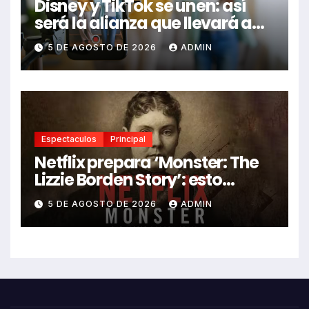
Disney y TikTok se unen: así
será la alianza que llevará a
Mickey, Marvel y Star Wars a
5 DE AGOSTO DE 2026
ADMIN
los videos virales
Espectaculos
Principal
Netflix prepara ‘Monster: The
Lizzie Borden Story’: esto
sabemos
5 DE AGOSTO DE 2026
ADMIN