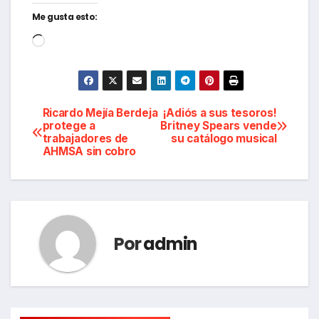
Me gusta esto:
Cargando...
Navegación
Ricardo Mejía Berdeja
¡Adiós a sus tesoros!
protege a
Britney Spears vende
trabajadores de
su catálogo musical
de
AHMSA sin cobro
entradas
Por
admin