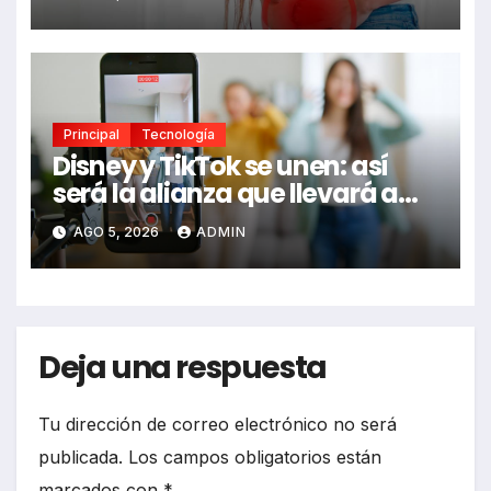
ignorar
Principal
Tecnología
Disney y TikTok se unen: así
será la alianza que llevará a
Mickey, Marvel y Star Wars a
AGO 5, 2026
ADMIN
los videos virales
Deja una respuesta
Tu dirección de correo electrónico no será
publicada.
Los campos obligatorios están
marcados con
*