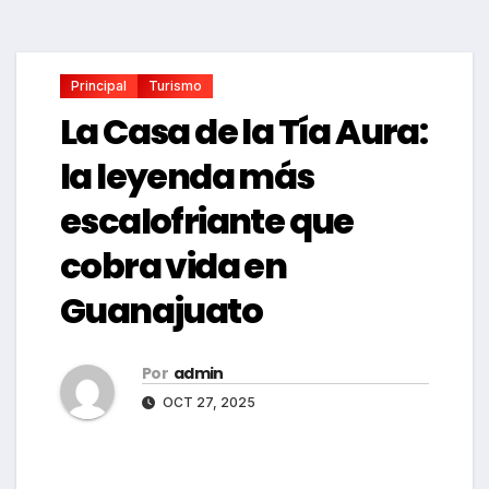
Principal
Turismo
La Casa de la Tía Aura:
la leyenda más
escalofriante que
cobra vida en
Guanajuato
Por
admin
OCT 27, 2025