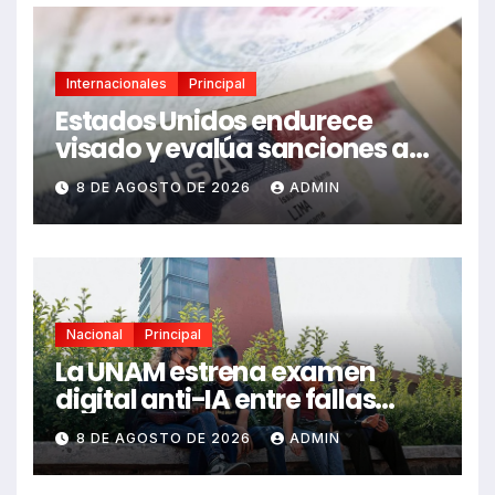
Internacionales
Principal
Estados Unidos endurece
visado y evalúa sanciones a
funcionarios de México
8 DE AGOSTO DE 2026
ADMIN
Nacional
Principal
La UNAM estrena examen
digital anti-IA entre fallas
técnicas y angustia
8 DE AGOSTO DE 2026
ADMIN
estudiantil