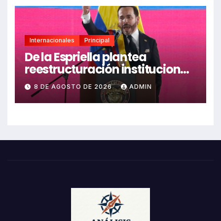
Internacionales
Principal
De la Espriella plantea
reestructuración institucional
en Colombia enfocada en
8 DE AGOSTO DE 2026
ADMIN
valores