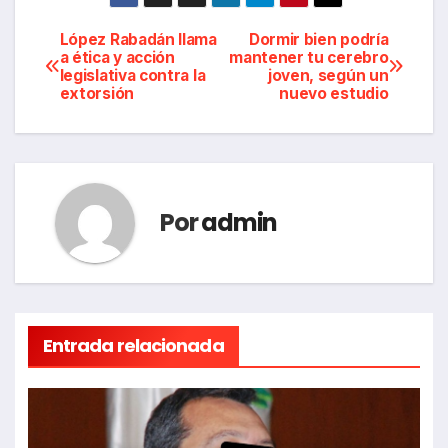
Navegación
López Rabadán llama
Dormir bien podría
a ética y acción
mantener tu cerebro
legislativa contra la
joven, según un
de
extorsión
nuevo estudio
entradas
Por
admin
Entrada relacionada