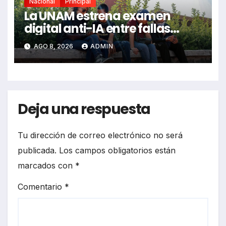
Nacional
Principal
La UNAM estrena examen
digital anti-IA entre fallas
técnicas y angustia estudiantil
AGO 8, 2026
ADMIN
Deja una respuesta
Tu dirección de correo electrónico no será
publicada.
Los campos obligatorios están
marcados con
*
Comentario
*