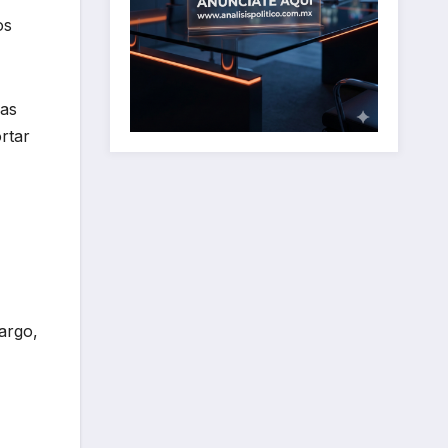
os
las
rtar
argo,