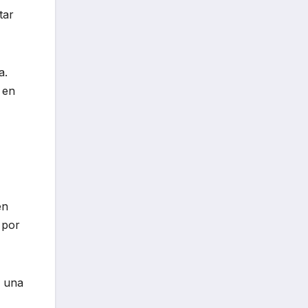
tar
a.
 en
en
 por
o una