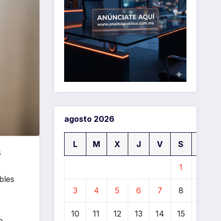
agosto 2026
L
M
X
J
V
S
D
s
1
2
bles
3
4
5
6
7
8
9
10
11
12
13
14
15
16
o