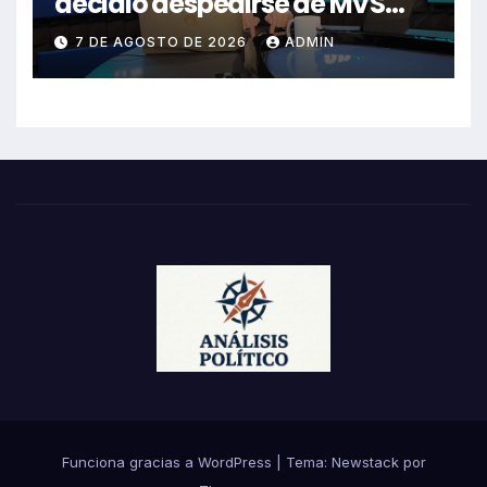
decidió despedirse de MVS
Noticias en pleno 2026?
7 DE AGOSTO DE 2026
ADMIN
Funciona gracias a WordPress
|
Tema:
Newstack
por