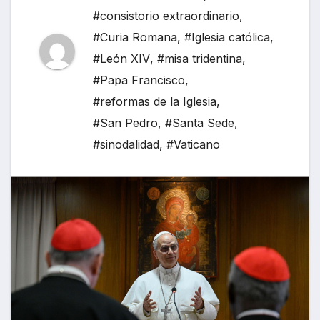
#consistorio extraordinario
,
#Curia Romana
,
#Iglesia católica
,
#León XIV
,
#misa tridentina
,
#Papa Francisco
,
#reformas de la Iglesia
,
#San Pedro
,
#Santa Sede
,
#sinodalidad
,
#Vaticano