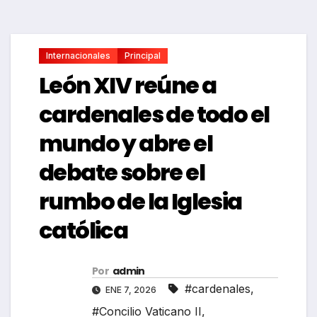
Internacionales
Principal
León XIV reúne a
cardenales de todo el
mundo y abre el
debate sobre el
rumbo de la Iglesia
católica
Por
admin
#cardenales
,
ENE 7, 2026
#Concilio Vaticano II
,