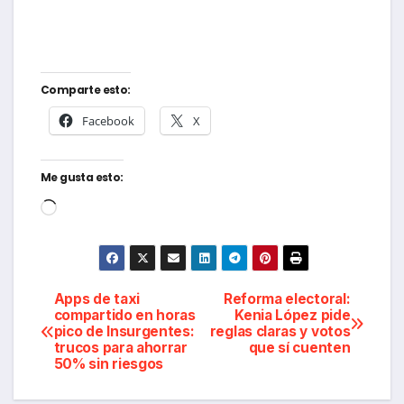
Comparte esto:
Facebook
X
Me gusta esto:
Cargando...
Navegación
Apps de taxi
Reforma electoral:
compartido en horas
Kenia López pide
pico de Insurgentes:
reglas claras y votos
de
trucos para ahorrar
que sí cuenten
50% sin riesgos
entradas