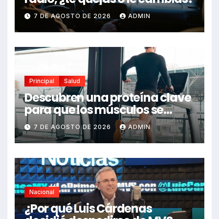
7 DE AGOSTO DE 2026
ADMIN
Principal
Salud
Descubren una proteína clave
para que los músculos se
regeneren: el hallazgo abre
7 DE AGOSTO DE 2026
ADMIN
nuevas esperanzas contra
enfermedades y el cáncer
Nacional
¿Por qué Luis Cárdenas