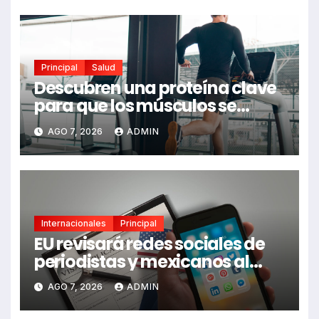
Principal
Salud
Descubren una proteína clave
para que los músculos se
regeneren: el hallazgo abre
AGO 7, 2026
ADMIN
nuevas esperanzas contra
enfermedades y el cáncer
Internacionales
Principal
EU revisará redes sociales de
periodistas y mexicanos al
pedir visa
AGO 7, 2026
ADMIN