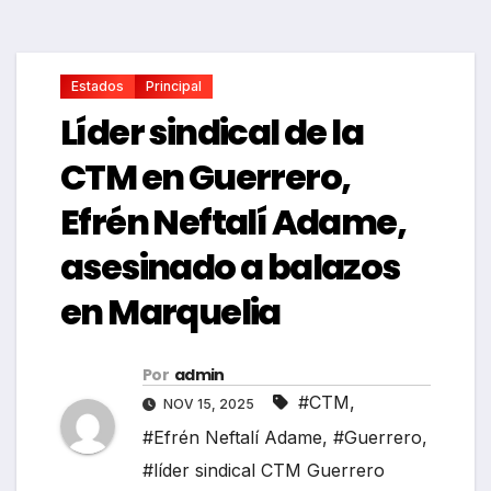
Estados
Principal
Líder sindical de la
CTM en Guerrero,
Efrén Neftalí Adame,
asesinado a balazos
en Marquelia
Por
admin
#CTM
,
NOV 15, 2025
#Efrén Neftalí Adame
,
#Guerrero
,
#líder sindical CTM Guerrero