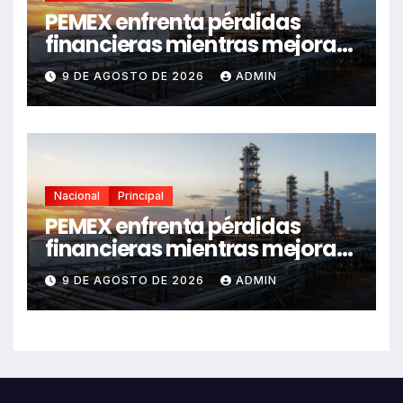
PEMEX enfrenta pérdidas
financieras mientras mejora
su desempeño operativo:
9 DE AGOSTO DE 2026
ADMIN
balance 2024-2026
Nacional
Principal
PEMEX enfrenta pérdidas
financieras mientras mejora
su desempeño operativo:
9 DE AGOSTO DE 2026
ADMIN
balance 2024-2026