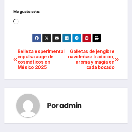
Me gusta esto:
Cargando...
Navegación
Belleza experimental
Galletas de jengibre
impulsa auge de
navideñas: tradición,
cosméticos en
aroma y magia en
de
México 2025
cada bocado
entradas
Por
admin