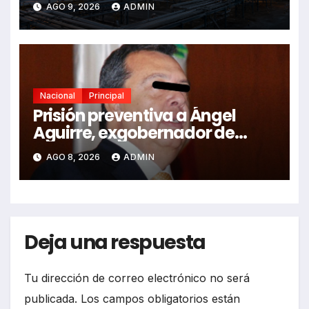
AGO 9, 2026
ADMIN
balance 2024-2026
Nacional
Principal
Prisión preventiva a Ángel
Aguirre, exgobernador de
Guerrero, por caso Ayotzinapa
AGO 8, 2026
ADMIN
Deja una respuesta
Tu dirección de correo electrónico no será
publicada.
Los campos obligatorios están