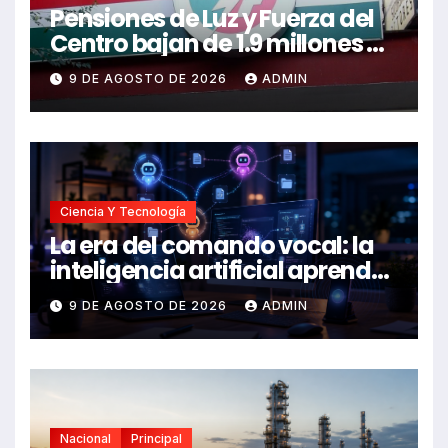
Pensiones de Luz y Fuerza del
Centro bajan de 1.9 millones a
56 mil pesos
9 DE AGOSTO DE 2026
ADMIN
Ciencia Y Tecnología
La era del comando vocal: la
inteligencia artificial aprende
a escuchar y ejecutar
9 DE AGOSTO DE 2026
ADMIN
Nacional
Principal