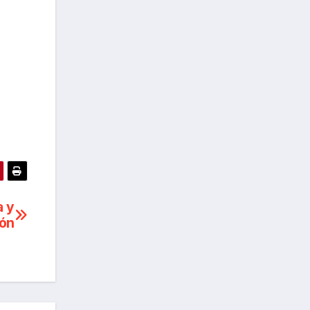
a y
ión