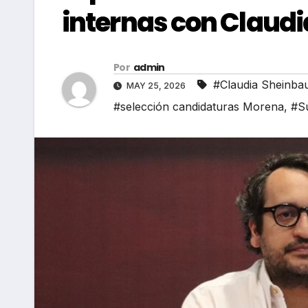
internas con Claud
Por
admin
#Claudia Sheinb
MAY 25, 2026
#selección candidaturas Morena
,
#S