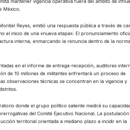
mita mantener vigencia operativa fuera del ámbito de influ
e México.
 Montiel Reyes, emitió una respuesta pública a través de ca
mo el inicio de una «nueva etapa». El pronunciamiento ofici
fractura interna, enmarcando la renuncia dentro de la norma
entadas en el informe de entrega-recepción, auditores inter
drón de 10 millones de militantes enfrentará un proceso de
. Las observaciones técnicas se concentran en la vigencia y
istritos.
ratorio donde el grupo político saliente medirá su capacida
 prerrogativas del Comité Ejecutivo Nacional. La postulación
ucción territorial orientada a mediano plazo a incidir en la