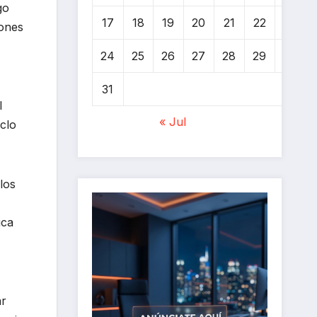
go
17
18
19
20
21
22
23
iones
24
25
26
27
28
29
30
31
l
« Jul
iclo
los
ica
ar