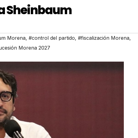
ia Sheinbaum
aum Morena
,
#control del partido
,
#fiscalización Morena
,
ucesión Morena 2027