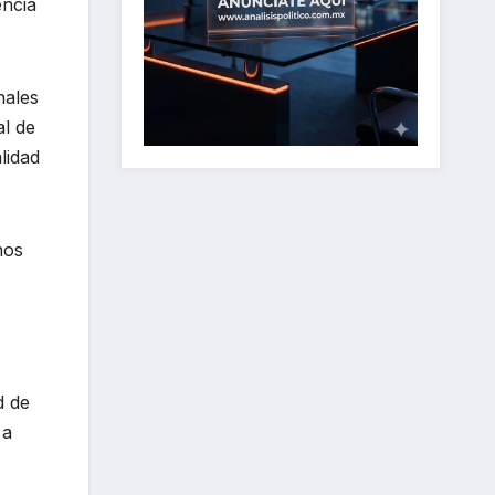
encia
nales
al de
lidad
nos
d de
 a