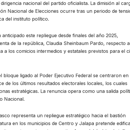
irigencia nacional del partido oficialista. La dimisión al car
isión Nacional de Elecciones ocurre tras un periodo de tens
del instituto político.
 anticipado este repliegue desde finales del año 2025,
identa de la república, Claudia Sheinbaum Pardo, respecto a
a a los comicios intermedios y estatales previstos para el c
l bloque ligado al Poder Ejecutivo Federal se centraron en 
 de los últimos resultados electorales locales, los cuales
zonas estratégicas. La renuncia opera como una salida polít
vo Nacional.
basco representa un repliegue estratégico hacia el bastión
datura en los municipios de Centro y Jalapa pretende edific