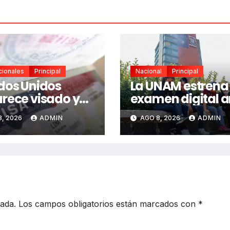
cionales
Principal
Nacional
Principal
dos Unidos
La UNAM estrena
rece visado y
examen digital a
úa sanciones a
IA entre fallas
8, 2026
ADMIN
AGO 8, 2026
ADMIN
ionarios de
técnicas y angus
ico
estudiantil
cada.
Los campos obligatorios están marcados con
*