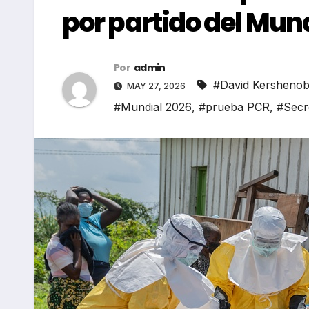
por partido del Mun
Por
admin
#David Kershenob
MAY 27, 2026
#Mundial 2026
,
#prueba PCR
,
#Secre