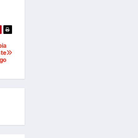
bia
ste
go