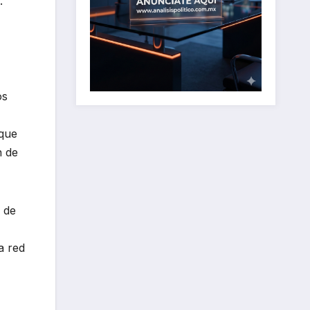
.
os
 que
n de
 de
a red