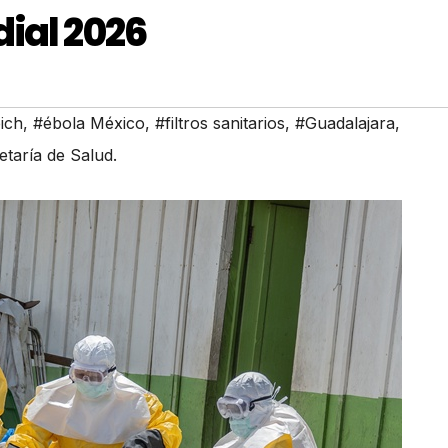
dial 2026
ich
,
#ébola México
,
#filtros sanitarios
,
#Guadalajara
,
taría de Salud.