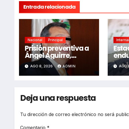
Entrada relacionada
Nacional
Principal
Interna
Prisión preventiva a
Esta
Ángel Aguirre,
endu
exgobernador de
eval
AGO 8, 2026
ADMIN
AGO 
Guerrero, por caso
func
Ayotzinapa
Méx
Deja una respuesta
Tu dirección de correo electrónico no será publi
Comentario
*