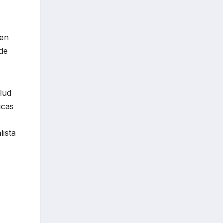
 en
 de
lud
icas
lista