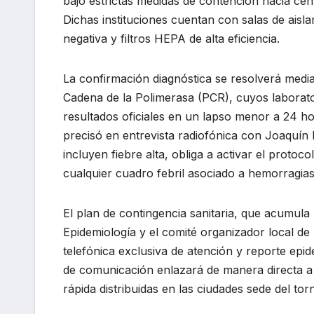
bajo estrictas medidas de contención hacia cen
Dichas instituciones cuentan con salas de aisl
negativa y filtros HEPA de alta eficiencia.
La confirmación diagnóstica se resolverá medi
Cadena de la Polimerasa (PCR), cuyos laborator
resultados oficiales en un lapso menor a 24 ho
precisó en entrevista radiofónica con Joaquín L
incluyen fiebre alta, obliga a activar el protoc
cualquier cuadro febril asociado a hemorragias
El plan de contingencia sanitaria, que acumula
Epidemiología y el comité organizador local de 
telefónica exclusiva de atención y reporte epid
de comunicación enlazará de manera directa a 
rápida distribuidas en las ciudades sede del tor