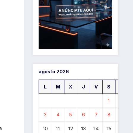
agosto 2026
L
M
X
J
V
S
D
1
2
3
4
5
6
7
8
9
a
10
11
12
13
14
15
16