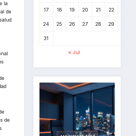
e la
17
18
19
20
21
22
23
al de
 salud
24
25
26
27
28
29
30
31
« Jul
onal
es
de
dad
de
as de
s