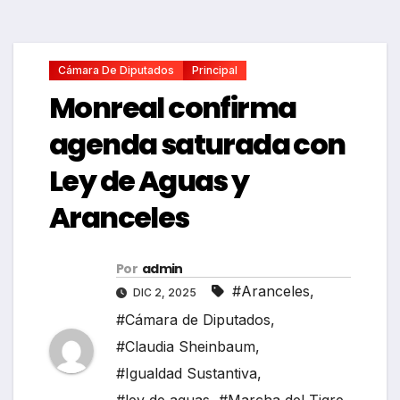
Cámara De Diputados
Principal
Monreal confirma
agenda saturada con
Ley de Aguas y
Aranceles
Por
admin
#Aranceles
,
DIC 2, 2025
#Cámara de Diputados
,
#Claudia Sheinbaum
,
#Igualdad Sustantiva
,