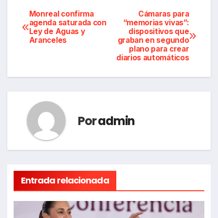
Navegación
Monreal confirma
Cámaras para
agenda saturada con
“memorias vivas”:
Ley de Aguas y
dispositivos que
de
Aranceles
graban en segundo
plano para crear
entradas
diarios automáticos
Por
admin
Entrada relacionada