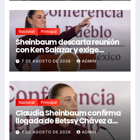
Nacional
Principal
Sheinbaum descarta reunión
con Ken Salazar y exige
esclarecer captura del Mayo
7 DE AGOSTO DE 2026
ADMIN
Nacional
Principal
Claudia Sheinbaum confirma
llegada de Betssy Chávez a
México tras asilo
7 DE AGOSTO DE 2026
ADMIN