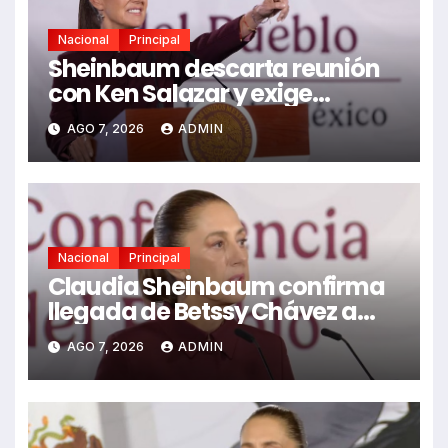
Nacional
Principal
Sheinbaum descarta reunión
con Ken Salazar y exige
esclarecer captura del Mayo
AGO 7, 2026
ADMIN
Nacional
Principal
Claudia Sheinbaum confirma
llegada de Betssy Chávez a
México tras asilo
AGO 7, 2026
ADMIN