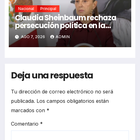
Nacional
Principal
Claudia Sheinbaum rechaza
persecución política en la
detención de Ángel Aguirre
AGO 7, 2026
ADMIN
Deja una respuesta
Tu dirección de correo electrónico no será
publicada.
Los campos obligatorios están
marcados con
*
Comentario
*