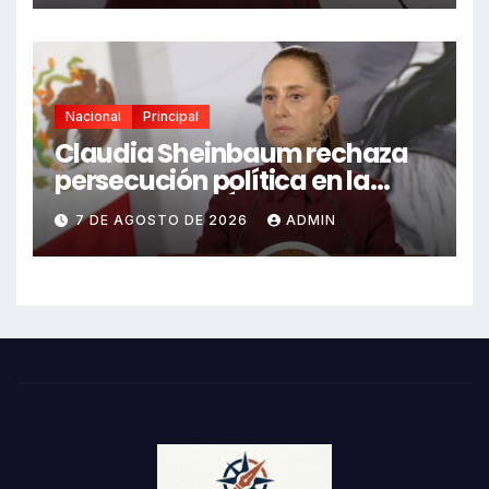
Nacional
Principal
Claudia Sheinbaum rechaza
persecución política en la
detención de Ángel Aguirre
7 DE AGOSTO DE 2026
ADMIN