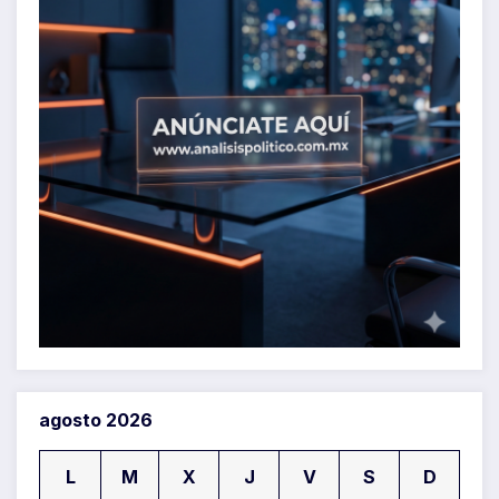
agosto 2026
L
M
X
J
V
S
D