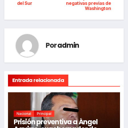
del Sur
negativas previas de
entradas
Washington
Por
admin
Entrada relacionada
Nacional
Principal
Prisión preventiva a Ángel