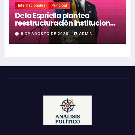
Internacionales
Principal
De la Espriella plantea
reestructuración institucional
en Colombia enfocada en
8 DE AGOSTO DE 2026
ADMIN
valores