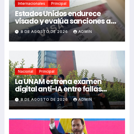
Internacionales
Principal
Estados Unidos endurece
visado y evalúa sanciones a
funcionarios de México
8 DE AGOSTO DE 2026
ADMIN
Nacional
Principal
La UNAM estrena examen
digital anti-IA entre fallas
técnicas y angustia
8 DE AGOSTO DE 2026
ADMIN
estudiantil