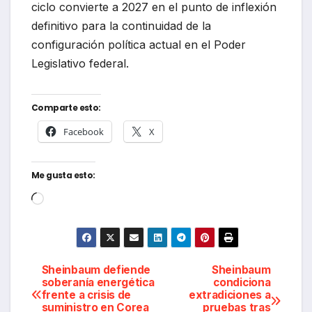
ciclo convierte a 2027 en el punto de inflexión
definitivo para la continuidad de la
configuración política actual en el Poder
Legislativo federal.
Comparte esto:
Facebook
X
Me gusta esto:
Cargando...
Navegación
Sheinbaum defiende
Sheinbaum
soberanía energética
condiciona
frente a crisis de
extradiciones a
de
suministro en Corea
pruebas tras