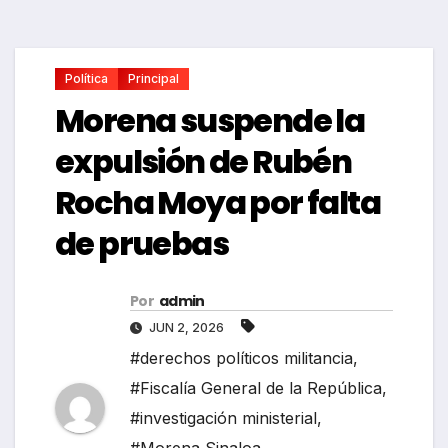
Política
Principal
Morena suspende la
expulsión de Rubén
Rocha Moya por falta
de pruebas
Por
admin
JUN 2, 2026
#derechos políticos militancia
,
#Fiscalía General de la República
,
#investigación ministerial
,