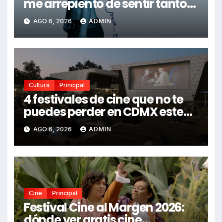
me arrepiento de sentir tanto:
Drake, Bruno Mars y más
AGO 6, 2026
ADMIN
estrellas se suman al álbum
Cultura
Principal
4 festivales de cine que no te
puedes perder en CDMX este
2026
AGO 6, 2026
ADMIN
Cine
Principal
Festival Cine al Margen 2026:
dónde ver gratis cine