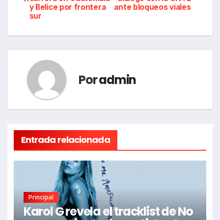
de
y Belice por frontera
ante bloqueos viales
sur
entradas
Por
admin
Entrada relacionada
Principal
Karol G revela el tracklist de No