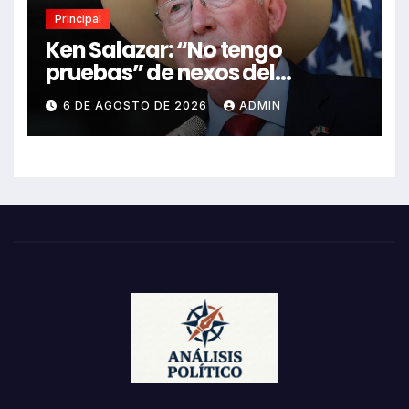
Principal
Ken Salazar: “No tengo
pruebas” de nexos del
Gobierno de México con el
6 DE AGOSTO DE 2026
ADMIN
narco