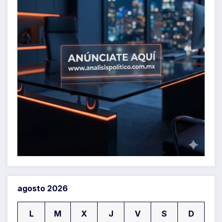
agosto 2026
L
M
X
J
V
S
D