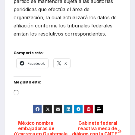
partido se mantendrá sujeta a las auditorías
periódicas que efectúa el área de
organización, la cual actualizará los datos de
afiliación conforme los tribunales federales
emitan los resolutivos correspondientes.
Comparte esto:
Facebook
X
Me gusta esto:
Cargando...
Navegación
México nombra
Gabinete federal
embajadoras de
reactiva mesa de
carrera en Guatemala
diálogo con la CNTE