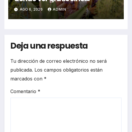
mexicano independiente en
AGO 6, 2026
ADMIN
CDMX y en línea
Deja una respuesta
Tu dirección de correo electrónico no será
publicada.
Los campos obligatorios están
marcados con
*
Comentario
*