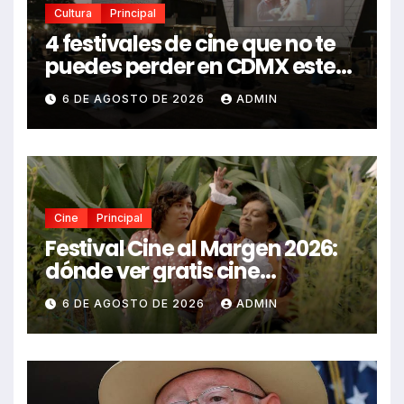
Cultura
Principal
4 festivales de cine que no te
puedes perder en CDMX este
2026
6 DE AGOSTO DE 2026
ADMIN
Cine
Principal
Festival Cine al Margen 2026:
dónde ver gratis cine
mexicano independiente en
6 DE AGOSTO DE 2026
ADMIN
CDMX y en línea