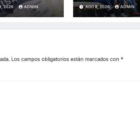
úa sanciones a
IA entre fallas
8, 2026
ADMIN
AGO 8, 2026
ADMIN
ionarios de
técnicas y angus
ico
estudiantil
cada.
Los campos obligatorios están marcados con
*