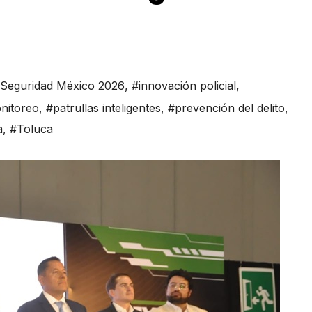
Seguridad México 2026
,
#innovación policial
,
nitoreo
,
#patrullas inteligentes
,
#prevención del delito
,
a
,
#Toluca