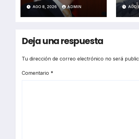
exgobernador de
eval
AGO 8, 2026
ADMIN
AGO 
Guerrero, por caso
func
Ayotzinapa
Méx
Deja una respuesta
Tu dirección de correo electrónico no será publi
Comentario
*