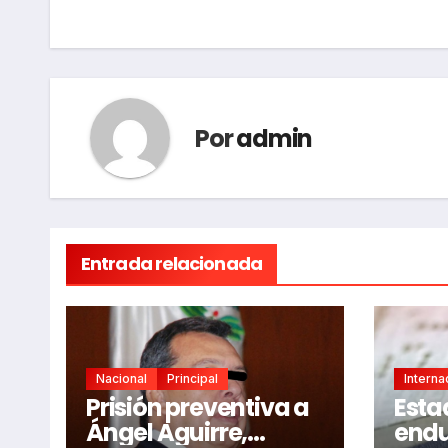
entradas
Por
admin
Entrada relacionada
Nacional
Principal
Interna
Prisión preventiva a
Esta
Ángel Aguirre,
endu