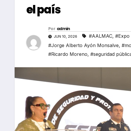
el país
Por
admin
#AALMAC
,
#Expo 
JUN 10, 2026
#Jorge Alberto Ayón Monsalve
,
#mo
#Ricardo Moreno
,
#seguridad públic