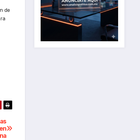
ón de
ara
ías
 en
na