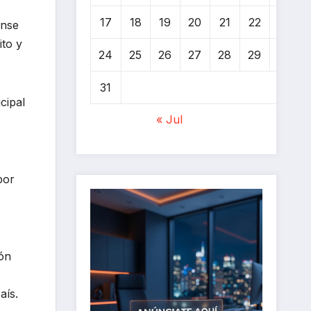
17
18
19
20
21
22
23
ense
ito y
24
25
26
27
28
29
30
31
cipal
« Jul
por
ión
aís.