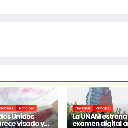
cionales
Principal
Nacional
Principal
dos Unidos
La UNAM estrena
rece visado y
examen digital a