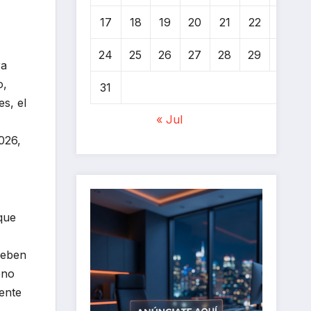
17
18
19
20
21
22
23
24
25
26
27
28
29
30
ra
o,
31
s, el
« Jul
026,
que
deben
eno
ente