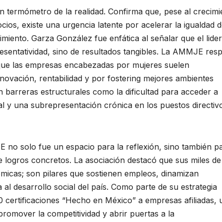
 termómetro de la realidad. Confirma que, pese al crecimi
ios, existe una urgencia latente por acelerar la igualdad 
miento. Garza González fue enfática al señalar que el lide
esentatividad, sino de resultados tangibles. La AMMJE res
que las empresas encabezadas por mujeres suelen
nnovación, rentabilidad y por fostering mejores ambientes
n barreras estructurales como la dificultad para acceder a
tal y una subrepresentación crónica en los puestos directiv
 no solo fue un espacio para la reflexión, sino también pa
e logros concretos. La asociación destacó que sus miles de
micas; son pilares que sostienen empleos, dinamizan
al desarrollo social del país. Como parte de su estrategia
0 certificaciones “Hecho en México” a empresas afiliadas, 
 promover la competitividad y abrir puertas a la