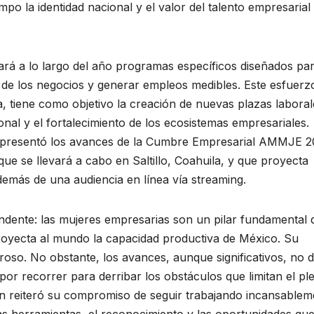
mpo la identidad nacional y el valor del talento empresarial
ará a lo largo del año programas específicos diseñados pa
 de los negocios y generar empleos medibles. Este esfuerz
 tiene como objetivo la creación de nuevas plazas laborale
nal y el fortalecimiento de los ecosistemas empresariales.
én presentó los avances de la Cumbre Empresarial AMMJE 2
ue se llevará a cabo en Saltillo, Coahuila, y que proyecta
demás de una audiencia en línea vía streaming.
ndente: las mujeres empresarias son un pilar fundamental 
proyecta al mundo la capacidad productiva de México. Su
roso. No obstante, los avances, aunque significativos, no 
por recorrer para derribar los obstáculos que limitan el pl
ión reiteró su compromiso de seguir trabajando incansablem