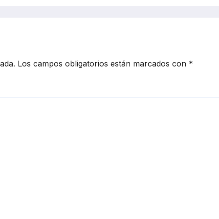
no debes
Wars a los video
rar
virales
cada.
Los campos obligatorios están marcados con
*