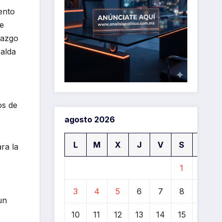
ento
de
razgo
palda
os de
agosto 2026
L
M
X
J
V
S
D
ra la
1
2
3
4
5
6
7
8
9
un
10
11
12
13
14
15
16