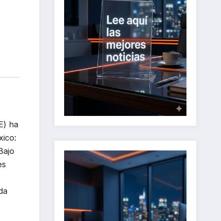
E) ha
xico:
Bajo
es
da