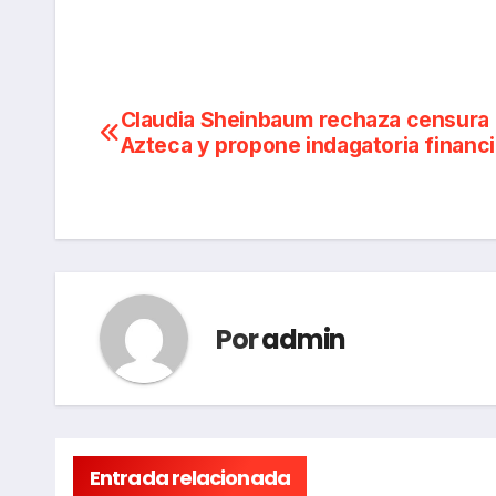
Navegación
Claudia Sheinbaum rechaza censura
Azteca y propone indagatoria financ
de
entradas
Por
admin
Entrada relacionada