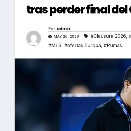
tras perder final de
Por
admin
#Clausura 2026
,
MAY 26, 2026
#MLS
,
#ofertas Europa
,
#Pumas