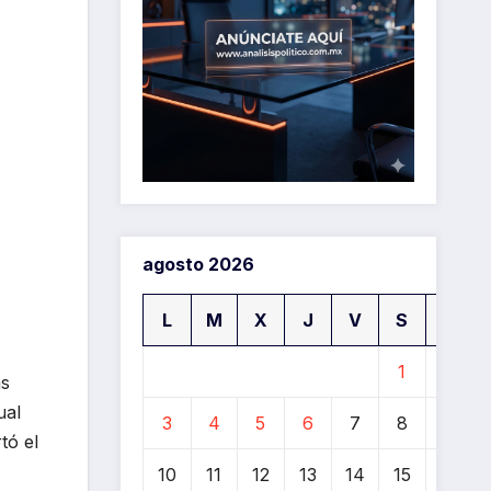
agosto 2026
L
M
X
J
V
S
D
1
2
as
ual
3
4
5
6
7
8
9
tó el
10
11
12
13
14
15
16