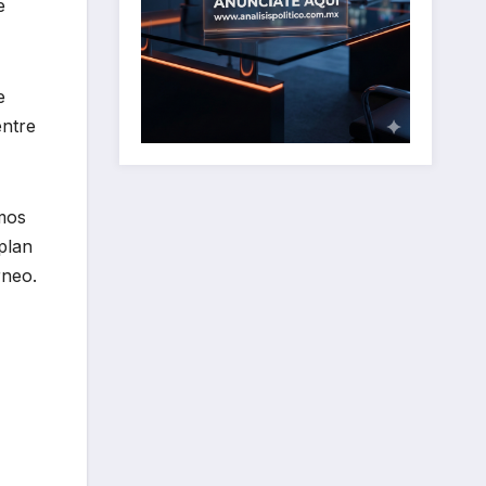
e
e
entre
imos
plan
rneo.