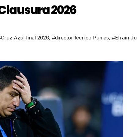
l Clausura 2026
#Cruz Azul final 2026
,
#director técnico Pumas
,
#Efraín J