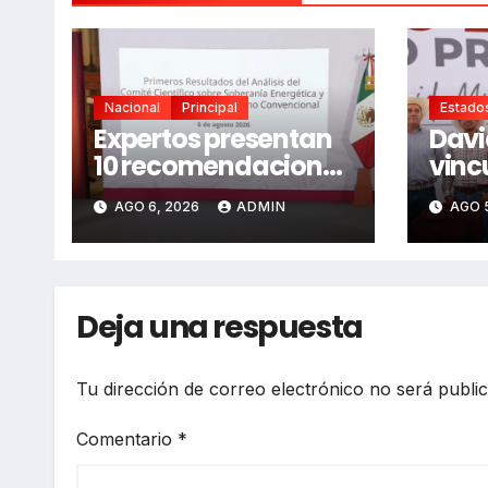
Nacional
Principal
Estado
Expertos presentan
Davi
10 recomendaciones
vinc
clave sobre el
segu
AGO 6, 2026
ADMIN
AGO 
fracking en México
para
Deja una respuesta
Tu dirección de correo electrónico no será publi
Comentario
*