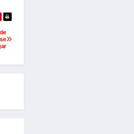
 de
 se
gar