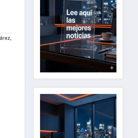
uárez
,