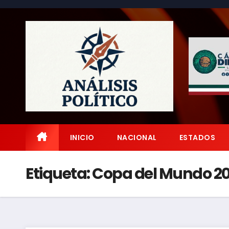
Saltar
al
contenido
INICIO
NACIONAL
ESTADOS
Etiqueta:
Copa del Mundo 2