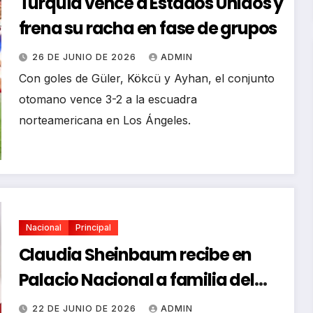
Turquía vence a Estados Unidos y
frena su racha en fase de grupos
26 DE JUNIO DE 2026
ADMIN
Con goles de Güler, Kökcü y Ayhan, el conjunto
otomano vence 3-2 a la escuadra
norteamericana en Los Ángeles.
Nacional
Principal
Claudia Sheinbaum recibe en
Palacio Nacional a familia del
pato Merlin
22 DE JUNIO DE 2026
ADMIN