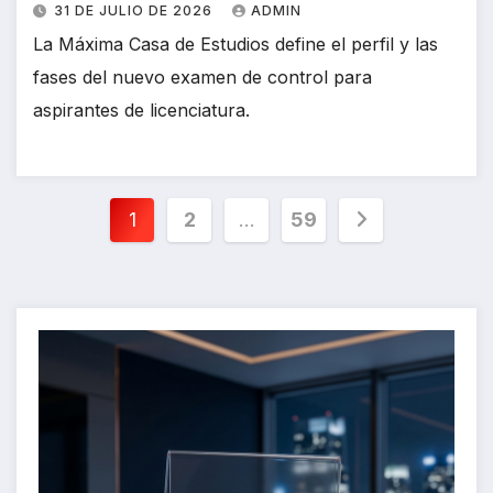
31 DE JULIO DE 2026
ADMIN
La Máxima Casa de Estudios define el perfil y las
fases del nuevo examen de control para
aspirantes de licenciatura.
Paginación
1
2
…
59
de
entradas