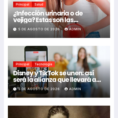
Principal
Salud
¿Infección urinaria o de
vejiga? Estas son las
diferencias y las señales de
5 DE AGOSTO DE 2026
ADMIN
alerta que no debes ignorar
Principal
Tecnología
Disney y TikTok se unen: así
será la alianza que llevará a
Mickey, Marvel y Star Wars a
5 DE AGOSTO DE 2026
ADMIN
los videos virales