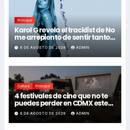
Principal
Karol G revela el tracklist de No
me arrepiento de sentir tanto:
Drake, Bruno Mars y más
6 DE AGOSTO DE 2026
ADMIN
estrellas se suman al álbum
Cultura
Principal
4 festivales de cine que no te
puedes perder en CDMX este
2026
6 DE AGOSTO DE 2026
ADMIN