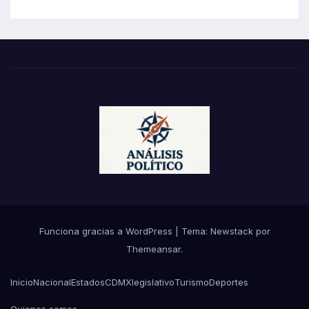
Funciona gracias a WordPress
|
Tema:
Newstack
por
Themeansar
.
Inicio
Nacional
Estados
CDMX
legislativo
Turismo
Deportes