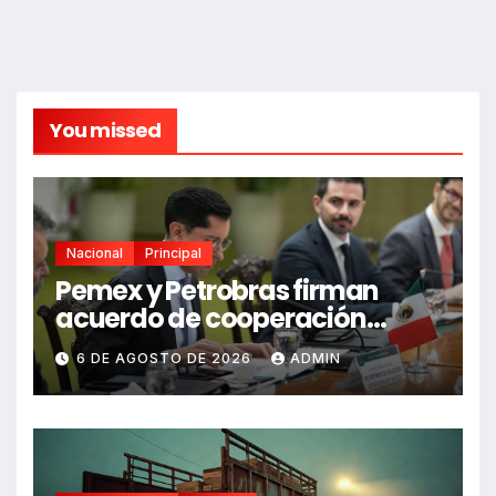
You missed
Nacional
Principal
Pemex y Petrobras firman
acuerdo de cooperación
bilateral en Brasilia
6 DE AGOSTO DE 2026
ADMIN