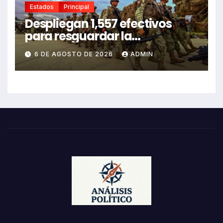
Estados
Principal
Despliegan 1,557 efectivos
para resguardar la
producción aguacatera en
6 DE AGOSTO DE 2026
ADMIN
Michoacán