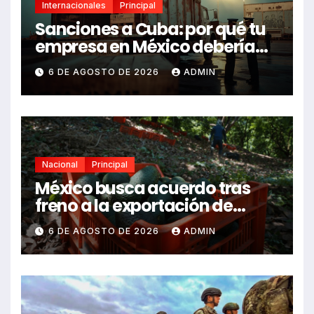
Internacionales
Principal
Sanciones a Cuba: por qué tu
empresa en México debería
revisarlas
6 DE AGOSTO DE 2026
ADMIN
Nacional
Principal
México busca acuerdo tras
freno a la exportación de
aguacate michoacano
6 DE AGOSTO DE 2026
ADMIN