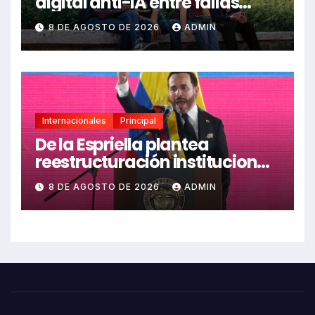
digital anti-IA entre fallas
técnicas y angustia
8 DE AGOSTO DE 2026
ADMIN
estudiantil
Internacionales
Principal
De la Espriella plantea
reestructuración institucional
en Colombia enfocada en
8 DE AGOSTO DE 2026
ADMIN
valores