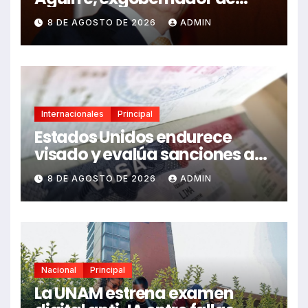
Guerrero, por caso Ayotzinapa
8 DE AGOSTO DE 2026
ADMIN
Internacionales
Principal
Estados Unidos endurece
visado y evalúa sanciones a
funcionarios de México
8 DE AGOSTO DE 2026
ADMIN
Nacional
Principal
La UNAM estrena examen