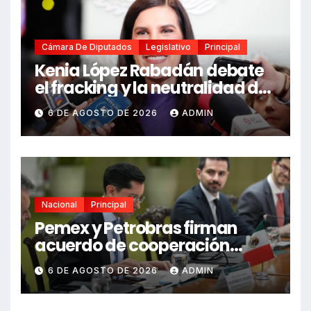
Cámara De Diputados
Legislativo
Principal
Kenia López Rabadán debate
el fracking y la neutralidad de
programas
6 DE AGOSTO DE 2026
ADMIN
Nacional
Principal
Pemex y Petrobras firman
acuerdo de cooperación
bilateral en Brasilia
6 DE AGOSTO DE 2026
ADMIN