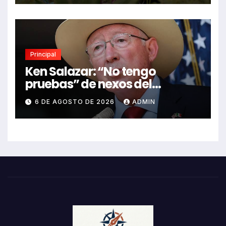
Principal
Ken Salazar: “No tengo
pruebas” de nexos del
Gobierno de México con el
6 DE AGOSTO DE 2026
ADMIN
narco