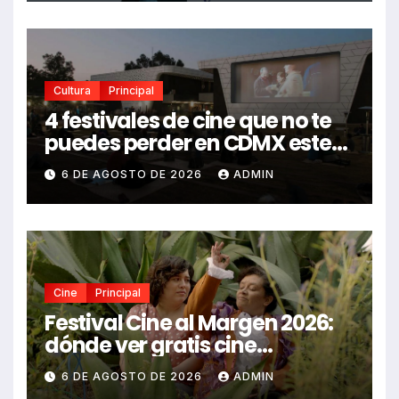
Cultura
Principal
4 festivales de cine que no te
puedes perder en CDMX este
2026
6 DE AGOSTO DE 2026
ADMIN
Cine
Principal
Festival Cine al Margen 2026:
dónde ver gratis cine
mexicano independiente en
6 DE AGOSTO DE 2026
ADMIN
CDMX y en línea