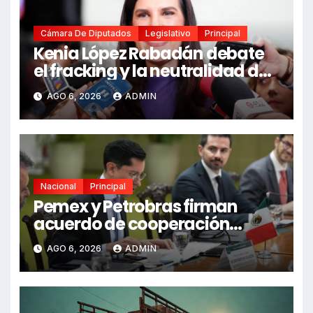
Cámara De Diputados
Legislativo
Principal
Kenia López Rabadán debate
el fracking y la neutralidad de
programas
AGO 6, 2026
ADMIN
Nacional
Principal
Pemex y Petrobras firman
acuerdo de cooperación
bilateral en Brasilia
AGO 6, 2026
ADMIN