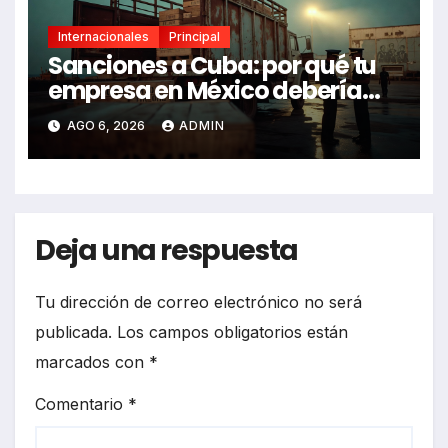
Internacionales
Principal
Sanciones a Cuba: por qué tu
empresa en México debería
revisarlas
AGO 6, 2026
ADMIN
Deja una respuesta
Tu dirección de correo electrónico no será
publicada.
Los campos obligatorios están
marcados con
*
Comentario
*