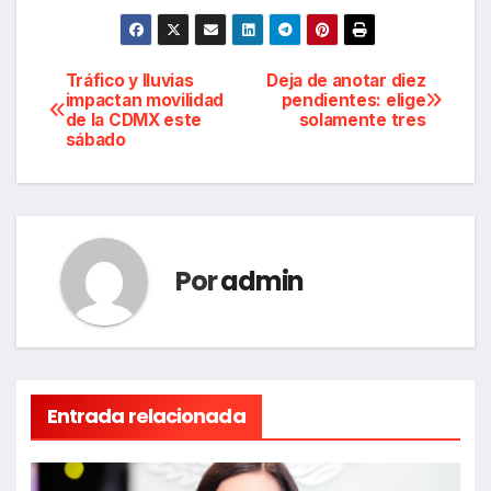
Navegación
Tráfico y lluvias
Deja de anotar diez
impactan movilidad
pendientes: elige
de la CDMX este
solamente tres
de
sábado
entradas
Por
admin
Entrada relacionada