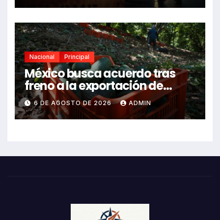
Nacional
Principal
México busca acuerdo tras
freno a la exportación de
aguacate michoacano
6 DE AGOSTO DE 2026
ADMIN