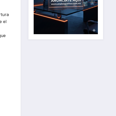
rtura
e el
que