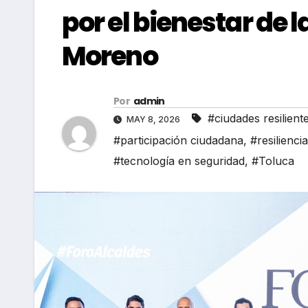
por el bienestar de 
Moreno
Por
admin
#ciudades resilient
MAY 8, 2026
#participación ciudadana
,
#resilienci
#tecnología en seguridad
,
#Toluca