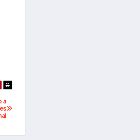
o a
nes
nal