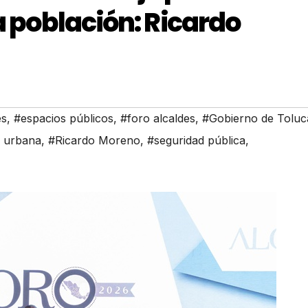
la población: Ricardo
es
,
#espacios públicos
,
#foro alcaldes
,
#Gobierno de Toluc
a urbana
,
#Ricardo Moreno
,
#seguridad pública
,