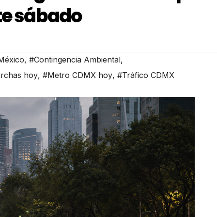
ste sábado
 México
,
#Contingencia Ambiental
,
rchas hoy
,
#Metro CDMX hoy
,
#Tráfico CDMX