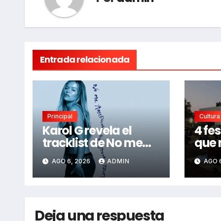
Entrada relacionada
Principal
Cultura
Karol G revela el
4 fes
tracklist de No me
que 
arrepiento de sentir
perd
AGO 6, 2026
ADMIN
AGO 
tanto: Drake, Bruno
2026
Mars y más estrellas
se suman al álbum
Deja una respuesta