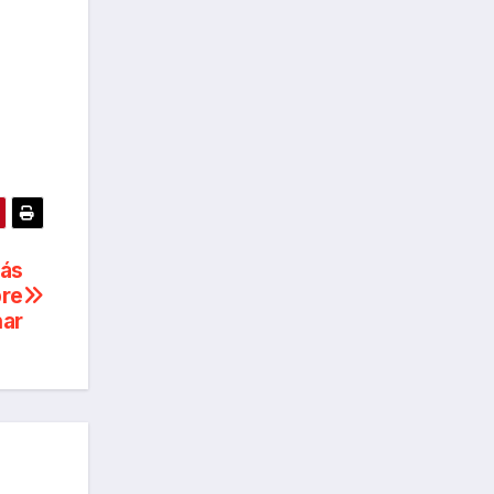
tás
bre
nar