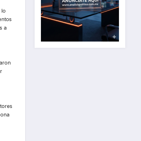
 lo
entos
s a
zaron
r
tores
zona