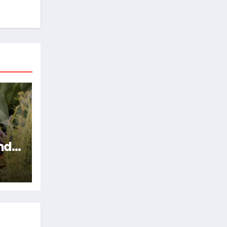
nde
n