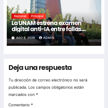
Nacional
Principal
La UNAM estrena examen
digital anti-IA entre fallas
técnicas y angustia estudiantil
AGO 8, 2026
ADMIN
Deja una respuesta
Tu dirección de correo electrónico no será
publicada.
Los campos obligatorios están
marcados con
*
Comentario
*