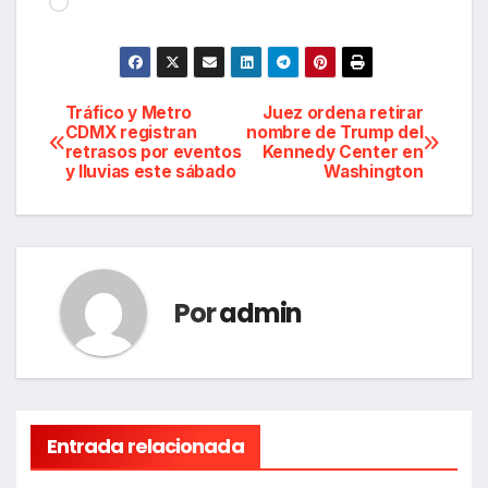
Navegación
Tráfico y Metro
Juez ordena retirar
CDMX registran
nombre de Trump del
retrasos por eventos
Kennedy Center en
de
y lluvias este sábado
Washington
entradas
Por
admin
Entrada relacionada