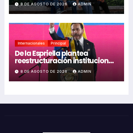
técnicas y angustia
8 DE AGOSTO DE 2026
ADMIN
estudiantil
Internacionales
Principal
De la Espriella plantea
reestructuración institucional
en Colombia enfocada en
8 DE AGOSTO DE 2026
ADMIN
valores