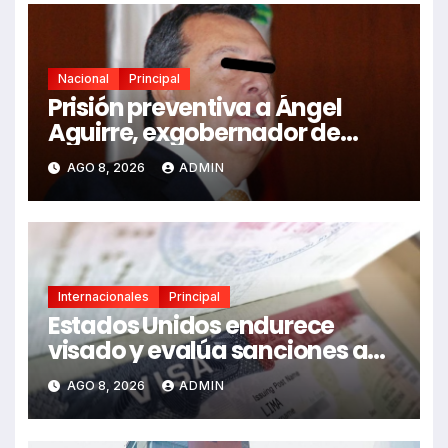
Nacional
Principal
Prisión preventiva a Ángel
Aguirre, exgobernador de
Guerrero, por caso Ayotzinapa
AGO 8, 2026
ADMIN
Internacionales
Principal
Estados Unidos endurece
visado y evalúa sanciones a
funcionarios de México
AGO 8, 2026
ADMIN