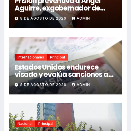
Prisión preventiva a Ángel
Aguirre, exgobernador de
Guerrero, por caso Ayotzinapa
8 DE AGOSTO DE 2026
ADMIN
Internacionales
Principal
Estados Unidos endurece
visado y evalúa sanciones a
funcionarios de México
8 DE AGOSTO DE 2026
ADMIN
Nacional
Principal