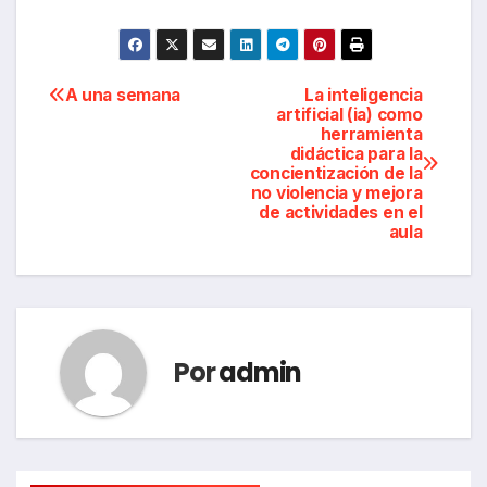
Navegación
A una semana
La inteligencia
artificial (ia) como
herramienta
de
didáctica para la
concientización de la
entradas
no violencia y mejora
de actividades en el
aula
Por
admin