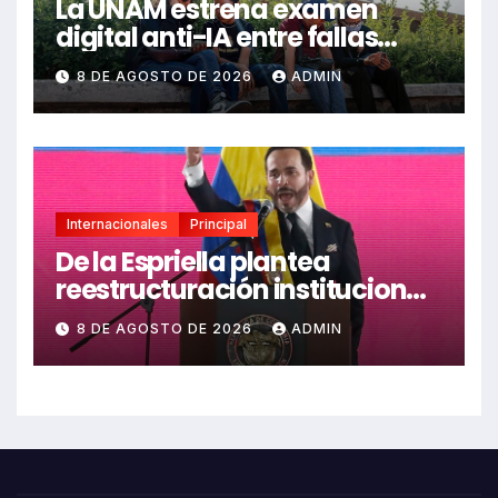
La UNAM estrena examen
digital anti-IA entre fallas
técnicas y angustia
8 DE AGOSTO DE 2026
ADMIN
estudiantil
Internacionales
Principal
De la Espriella plantea
reestructuración institucional
en Colombia enfocada en
8 DE AGOSTO DE 2026
ADMIN
valores