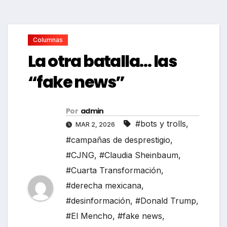
Columnas
La otra batalla… las
“fake news”
Por
admin
#bots y trolls
,
MAR 2, 2026
#campañas de desprestigio
,
#CJNG
,
#Claudia Sheinbaum
,
#Cuarta Transformación
,
#derecha mexicana
,
#desinformación
,
#Donald Trump
,
#El Mencho
,
#fake news
,