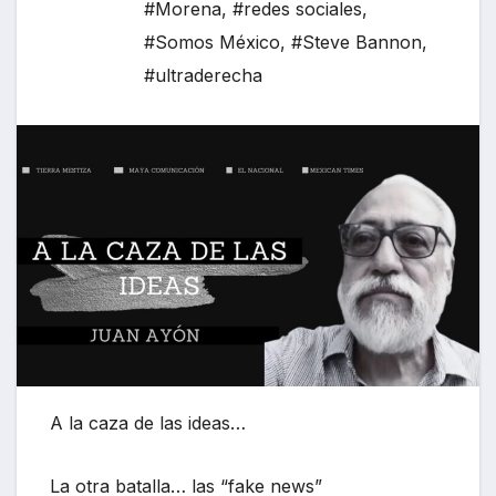
#Morena
,
#redes sociales
,
#Somos México
,
#Steve Bannon
,
#ultraderecha
A la caza de las ideas…
La otra batalla… las “fake news”