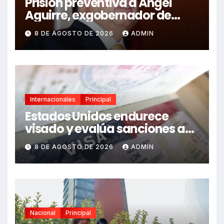
Prisión preventiva a Ángel
Aguirre, exgobernador de
Guerrero, por caso Ayotzinapa
8 DE AGOSTO DE 2026
ADMIN
Internacionales
Principal
Estados Unidos endurece
visado y evalúa sanciones a
funcionarios de México
8 DE AGOSTO DE 2026
ADMIN
Nacional
Principal