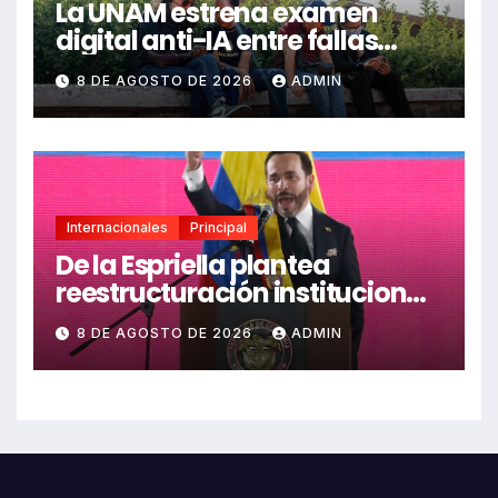
La UNAM estrena examen
digital anti-IA entre fallas
técnicas y angustia
8 DE AGOSTO DE 2026
ADMIN
estudiantil
Internacionales
Principal
De la Espriella plantea
reestructuración institucional
en Colombia enfocada en
8 DE AGOSTO DE 2026
ADMIN
valores