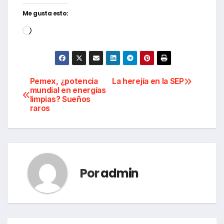
Me gusta esto:
Cargando...
Navegación
Pemex, ¿potencia
La herejía en la SEP
mundial en energías
limpias? Sueños
de
raros
entradas
Por
admin