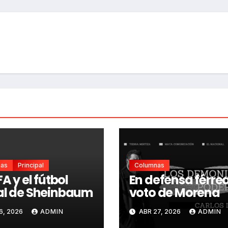
nas
Principal
Columnas
FA y el fútbol
En defensa férrea
al de Sheinbaum
voto de Morena
6, 2026
ADMIN
ABR 27, 2026
ADMIN