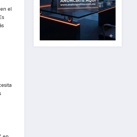
en el
Es
ás
esita
s
Y en