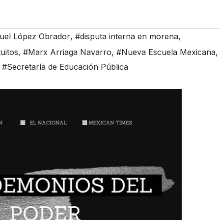
uel López Obrador
,
#disputa interna en morena
,
tuitos
,
#Marx Arriaga Navarro
,
#Nueva Escuela Mexicana
,
,
#Secretaría de Educación Pública