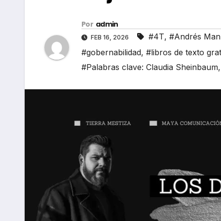
Por
admin
#4T
,
#Andrés Man
FEB 16, 2026
#gobernabilidad
,
#libros de texto gra
#Palabras clave: Claudia Sheinbaum