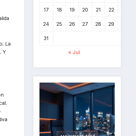
17
18
19
20
21
22
23
lida
24
25
26
27
28
29
30
31
o. La
. Y
« Jul
on
cal.
e
tiva