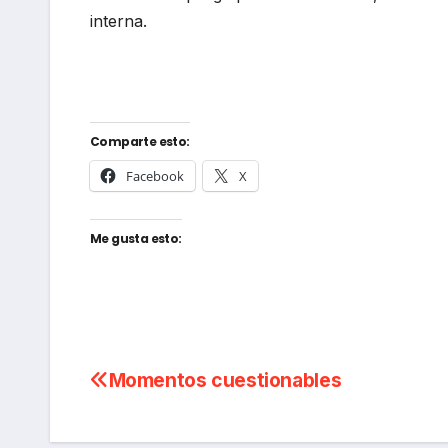
interna.
Comparte esto:
Facebook
X
Me gusta esto:
Navegación
Momentos cuestionables
de