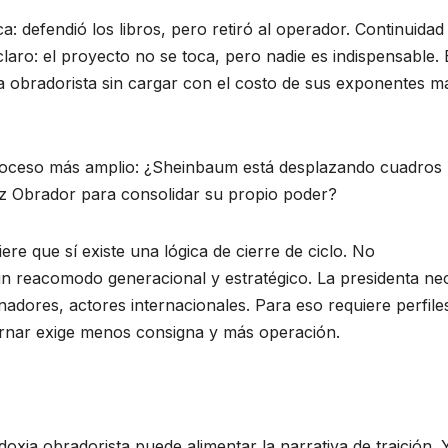
 defendió los libros, pero retiró al operador. Continuidad 
laro: el proyecto no se toca, pero nadie es indispensable. 
va obradorista sin cargar con el costo de sus exponentes m
proceso más amplio: ¿Sheinbaum está desplazando cuadros
z Obrador para consolidar su propio poder?
re que sí existe una lógica de cierre de ciclo. No
 reacomodo generacional y estratégico. La presidenta nec
adores, actores internacionales. Para eso requiere perfile
rnar exige menos consigna y más operación.
odoxia obradorista puede alimentar la narrativa de traición. 