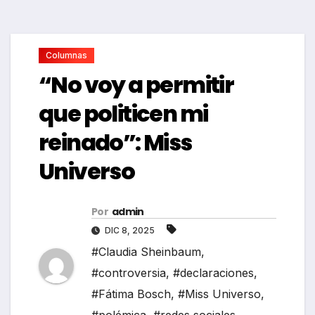
Columnas
“No voy a permitir
que politicen mi
reinado”: Miss
Universo
Por
admin
DIC 8, 2025
#Claudia Sheinbaum
,
#controversia
,
#declaraciones
,
#Fátima Bosch
,
#Miss Universo
,