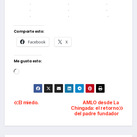
Comparte esto:
Facebook
X
Me gusta esto:
Cargando...
Navegación
El miedo.
AMLO desde La
Chingada: el retorno
del padre fundador
de
entradas