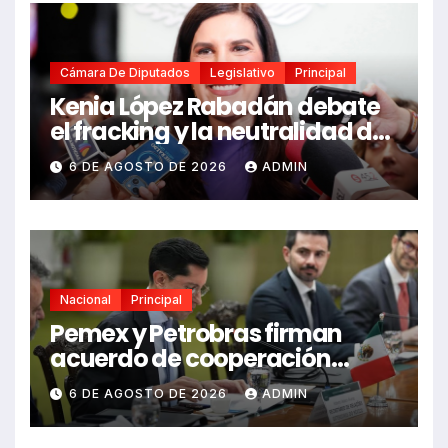
Cámara De Diputados
Legislativo
Principal
Kenia López Rabadán debate
el fracking y la neutralidad de
programas
6 DE AGOSTO DE 2026
ADMIN
Nacional
Principal
Pemex y Petrobras firman
acuerdo de cooperación
bilateral en Brasilia
6 DE AGOSTO DE 2026
ADMIN