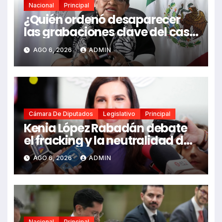
Nacional
Principal
¿Quién ordenó desaparecer
las grabaciones clave del caso
Ayotzinapa?
AGO 6, 2026
ADMIN
Cámara De Diputados
Legislativo
Principal
Kenia López Rabadán debate
el fracking y la neutralidad de
programas
AGO 6, 2026
ADMIN
Nacional
Principal