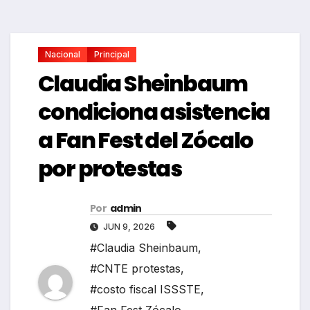
Nacional
Principal
Claudia Sheinbaum
condiciona asistencia
a Fan Fest del Zócalo
por protestas
Por
admin
JUN 9, 2026
#Claudia Sheinbaum
,
#CNTE protestas
,
#costo fiscal ISSSTE
,