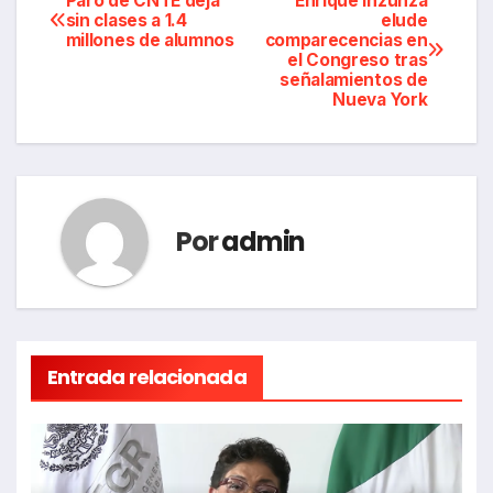
Navegación
Paro de CNTE deja
Enrique Inzunza
sin clases a 1.4
elude
millones de alumnos
comparecencias en
de
el Congreso tras
señalamientos de
entradas
Nueva York
Por
admin
Entrada relacionada