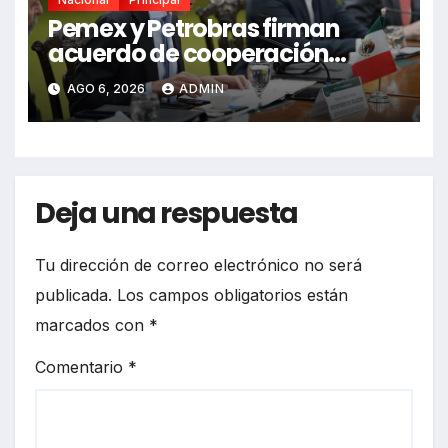
Pemex y Petrobras firman
acuerdo de cooperación
bilateral en Brasilia
AGO 6, 2026
ADMIN
Deja una respuesta
Tu dirección de correo electrónico no será
publicada.
Los campos obligatorios están
marcados con
*
Comentario
*