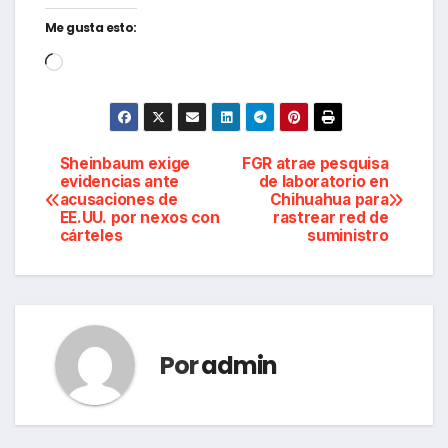
Me gusta esto:
Cargando...
Navegación
Sheinbaum exige
FGR atrae pesquisa
evidencias ante
de laboratorio en
acusaciones de
Chihuahua para
de
EE.UU. por nexos con
rastrear red de
cárteles
suministro
entradas
Por
admin