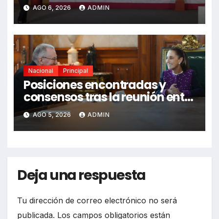
el fracking en México
AGO 6, 2026
ADMIN
Nacional
Principal
Posiciones encontradas y
consensos tras la reunión entre
Sheinbaum y Parolin
AGO 5, 2026
ADMIN
Deja una respuesta
Tu dirección de correo electrónico no será
publicada.
Los campos obligatorios están