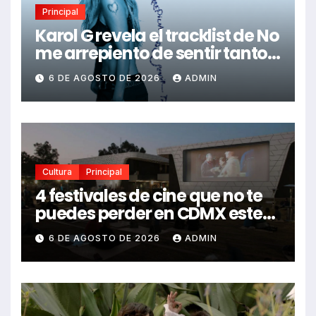
Principal
Karol G revela el tracklist de No
me arrepiento de sentir tanto:
Drake, Bruno Mars y más
6 DE AGOSTO DE 2026
ADMIN
estrellas se suman al álbum
Cultura
Principal
4 festivales de cine que no te
puedes perder en CDMX este
2026
6 DE AGOSTO DE 2026
ADMIN