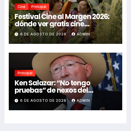
Cine
Principal
Festival Cine al Margen 2026:
dónde ver gratis cine
mexicano independiente en
6 DE AGOSTO DE 2026
ADMIN
CDMX y en línea
Principal
Ken Salazar: “No tengo
pruebas” de nexos del
Gobierno de México con el
6 DE AGOSTO DE 2026
ADMIN
narco