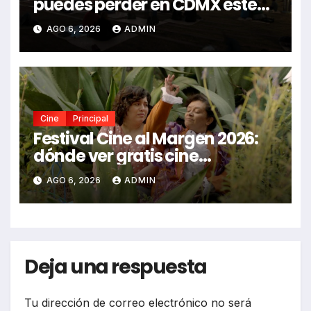
puedes perder en CDMX este
2026
AGO 6, 2026
ADMIN
Cine
Principal
Festival Cine al Margen 2026:
dónde ver gratis cine
mexicano independiente en
AGO 6, 2026
ADMIN
CDMX y en línea
Deja una respuesta
Tu dirección de correo electrónico no será