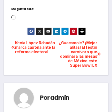
Me gusta esto:
Cargando...
Navegación
Kenia López Rabadán
¿Guacamole? ¡Mejor
marca cautela ante la
alitas! El festín
reforma electoral
carnívoro que
de
dominará las mesas
de México este
entradas
Super Bowl LX
Por
admin