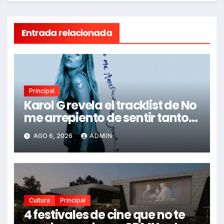
Entrada relacionada
Principal
Karol G revela el tracklist de No
me arrepiento de sentir tanto:
Drake, Bruno Mars y más
AGO 6, 2026
ADMIN
estrellas se suman al álbum
Cultura
Principal
4 festivales de cine que no te