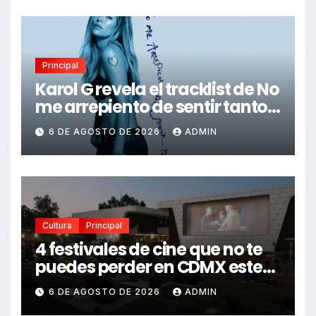
Principal
Karol G revela el tracklist de No
me arrepiento de sentir tanto:
Drake, Bruno Mars y más
6 DE AGOSTO DE 2026
ADMIN
estrellas se suman al álbum
Cultura
Principal
4 festivales de cine que no te
puedes perder en CDMX este
2026
6 DE AGOSTO DE 2026
ADMIN