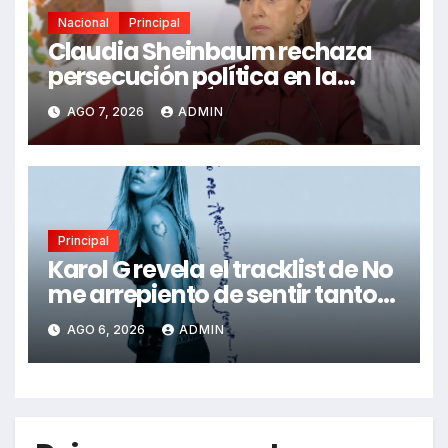
Nacional
Principal
Claudia Sheinbaum rechaza
persecución política en la
detención de Ángel Aguirre
AGO 7, 2026
ADMIN
Principal
Karol G revela el tracklist de No
me arrepiento de sentir tanto:
Drake, Bruno Mars y más
AGO 6, 2026
ADMIN
estrellas se suman al álbum