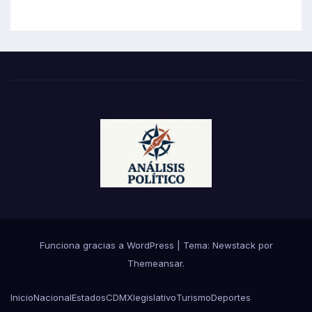
Funciona gracias a WordPress
|
Tema:
Newstack
por
Themeansar
.
Inicio
Nacional
Estados
CDMX
legislativo
Turismo
Deportes