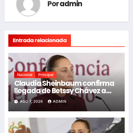
Por
admin
Entrada relacionada
Nacional
Principal
Claudia Sheinbaum confirma
llegada de Betssy Chávez a
México tras asilo
AGO 7, 2026
ADMIN