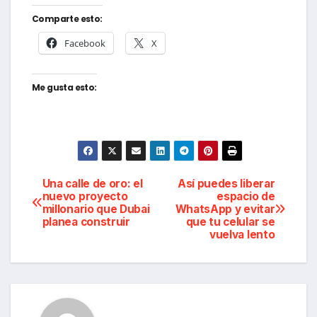
Comparte esto:
Facebook
X
Me gusta esto:
Navegación
Una calle de oro: el
Así puedes liberar
nuevo proyecto
espacio de
millonario que Dubai
WhatsApp y evitar
de
planea construir
que tu celular se
vuelva lento
entradas