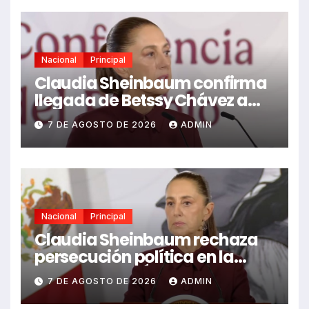
Nacional
Principal
Claudia Sheinbaum confirma
llegada de Betssy Chávez a
México tras asilo
7 DE AGOSTO DE 2026
ADMIN
Nacional
Principal
Claudia Sheinbaum rechaza
persecución política en la
detención de Ángel Aguirre
7 DE AGOSTO DE 2026
ADMIN