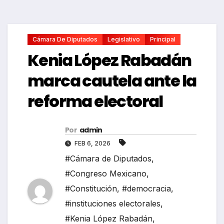
Cámara De Diputados
Legislativo
Principal
Kenia López Rabadán
marca cautela ante la
reforma electoral
Por
admin
FEB 6, 2026
#Cámara de Diputados
,
#Congreso Mexicano
,
#Constitución
,
#democracia
,
#instituciones electorales
,
#Kenia López Rabadán
,