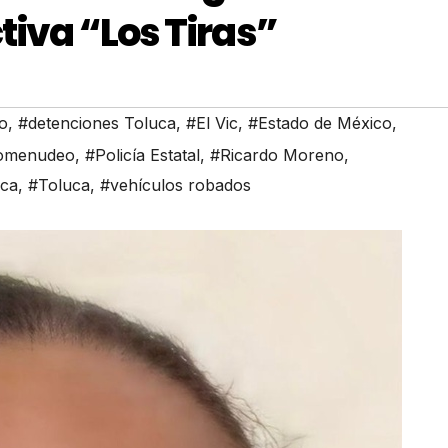
ctiva “Los Tiras”
o
,
#detenciones Toluca
,
#El Vic
,
#Estado de México
,
omenudeo
,
#Policía Estatal
,
#Ricardo Moreno
,
uca
,
#Toluca
,
#vehículos robados