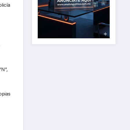
licía
n
“N”,
opias