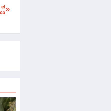
 el
uca