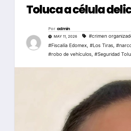
Toluca a célula deli
Por
admin
#crimen organizad
MAY 11, 2026
#Fiscalía Edomex
,
#Los Tiras
,
#narc
#robo de vehículos
,
#Seguridad Tol