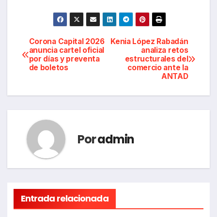
Navegación
Corona Capital 2026
Kenia López Rabadán
anuncia cartel oficial
analiza retos
por días y preventa
estructurales del
de
de boletos
comercio ante la
ANTAD
entradas
Por
admin
Entrada relacionada