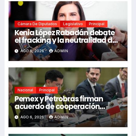
Cámara De Diputados
Legislativo
Principal
Kenia López Rabadán debate
el fracking y la neutralidad de
programas
AGO 6, 2026
ADMIN
Nacional
Principal
Pemex y Petrobras firman
acuerdo de cooperación
bilateral en Brasilia
AGO 6, 2026
ADMIN