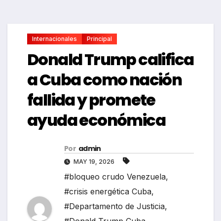
Internacionales
Principal
Donald Trump califica
a Cuba como nación
fallida y promete
ayuda económica
Por
admin
MAY 19, 2026
#bloqueo crudo Venezuela
,
#crisis energética Cuba
,
#Departamento de Justicia
,