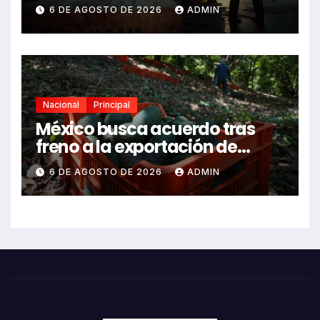
revisarlas
6 DE AGOSTO DE 2026
ADMIN
Nacional
Principal
México busca acuerdo tras
freno a la exportación de
aguacate michoacano
6 DE AGOSTO DE 2026
ADMIN