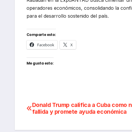
Rabadán en la ExpoANTAD busca cimentar un pa
operadores económicos, consolidando la confia
para el desarrollo sostenido del país.
Comparte esto:
Facebook
X
Me gusta esto:
Navegación
Donald Trump califica a Cuba como 
fallida y promete ayuda económica
de
entradas