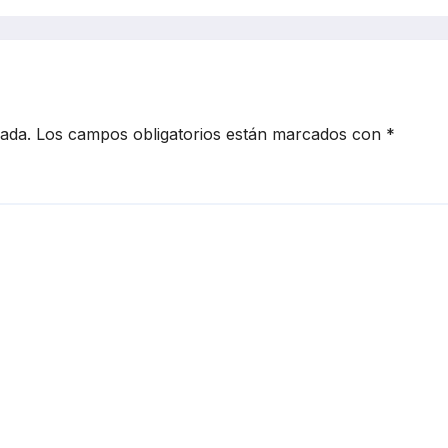
no debes
Wars a los video
rar
virales
cada.
Los campos obligatorios están marcados con
*