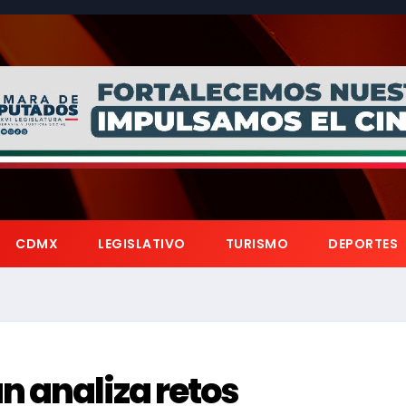
CDMX
LEGISLATIVO
TURISMO
DEPORTES
 analiza retos