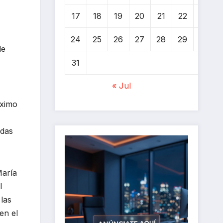
17
18
19
20
21
22
23
24
25
26
27
28
29
30
de
31
« Jul
óximo
adas
María
l
las
en el