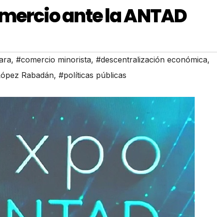
omercio ante la ANTAD
ara
,
#comercio minorista
,
#descentralización económica
,
López Rabadán
,
#políticas públicas