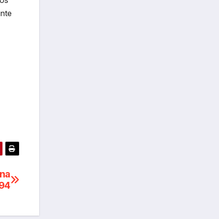
los
ante
ena
 94