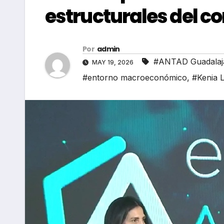
estructurales del c
Por
admin
#ANTAD Guadalaj
MAY 19, 2026
#entorno macroeconómico
,
#Kenia 