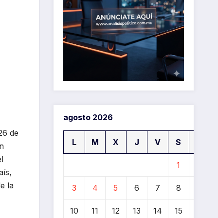
agosto 2026
26 de
L
M
X
J
V
S
D
un
l
1
2
aís,
e la
3
4
5
6
7
8
9
10
11
12
13
14
15
16