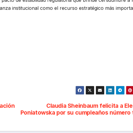
cto de estabilidad regulatoria que brinde certidumbre a 
nza institucional como el recurso estratégico más import
nación
Claudia Sheinbaum felicita a El
Poniatowska por su cumpleaños número