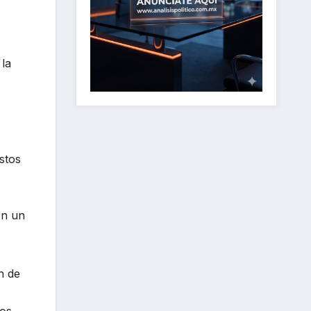
 la
stos
en un
n de