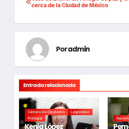
Navegación
cerca de la Ciudad de México
de
entradas
Por
admin
Entrada relacionada
Cámara De Diputados
Legislativo
Principal
Nacion
Kenia López
Peme