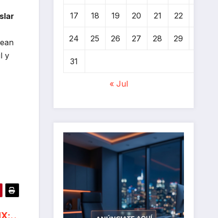
17
18
19
20
21
22
23
slar
24
25
26
27
28
29
30
vean
l y
31
« Jul
MX: