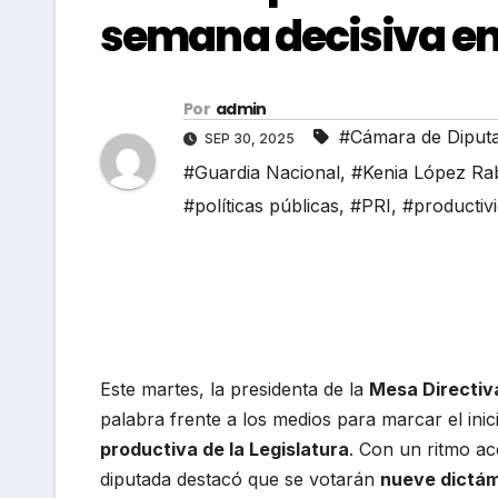
semana decisiva en
Por
admin
#Cámara de Diput
SEP 30, 2025
#Guardia Nacional
,
#Kenia López Ra
#políticas públicas
,
#PRI
,
#productivi
Este martes, la presidenta de la
Mesa Directiv
palabra frente a los medios para marcar el inic
productiva de la Legislatura
. Con un ritmo ac
diputada destacó que se votarán
nueve dictá