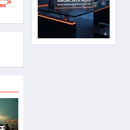
cos
a: