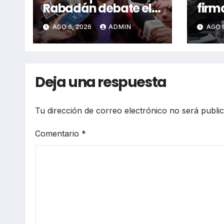
Rabadán debate el
firm
fracking y la
coop
AGO 6, 2026
ADMIN
AGO 
neutralidad de
bilat
programas
Deja una respuesta
Tu dirección de correo electrónico no será publi
Comentario
*