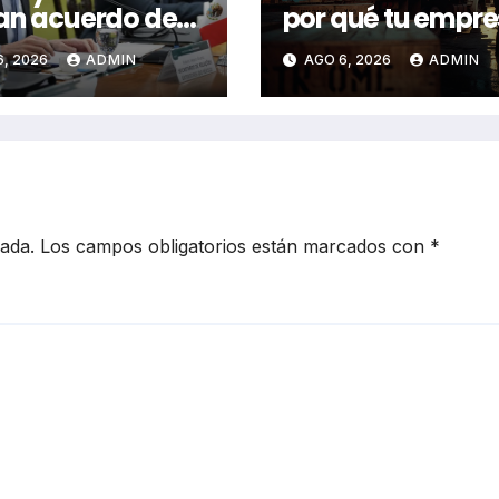
an acuerdo de
por qué tu empr
eración
en México deber
6, 2026
ADMIN
AGO 6, 2026
ADMIN
eral en Brasilia
revisarlas
cada.
Los campos obligatorios están marcados con
*