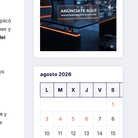
plicó
nes y
del
os
agosto 2026
L
M
X
J
V
S
D
1
2
n
y
3
4
5
6
7
8
9
e
10
11
12
13
14
15
16