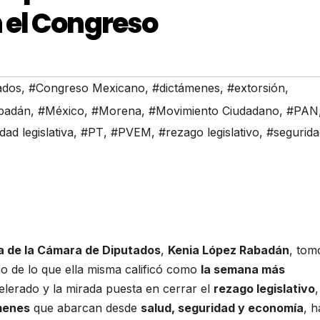
 el Congreso
ados
,
#Congreso Mexicano
,
#dictámenes
,
#extorsión
,
badán
,
#México
,
#Morena
,
#Movimiento Ciudadano
,
#PAN
dad legislativa
,
#PT
,
#PVEM
,
#rezago legislativo
,
#segurida
a de la Cámara de Diputados
,
Kenia López Rabadán
, tom
io de lo que ella misma calificó como
la semana más
elerado y la mirada puesta en cerrar el
rezago legislativo
,
menes
que abarcan desde
salud, seguridad y economía
, h