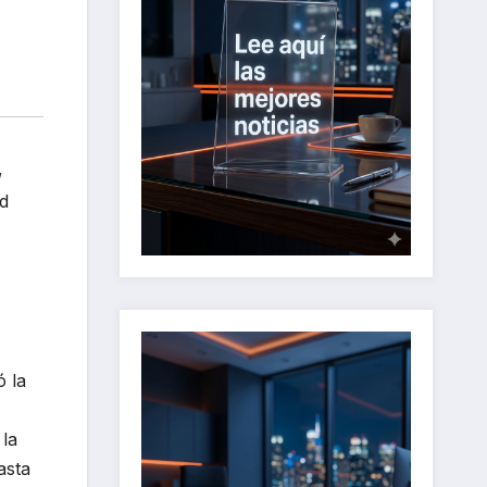
,
d
ó la
 la
asta