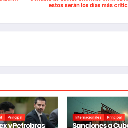
estos serán los días más críti
al
Principal
Internacionales
Principal
x y Petrobras
Sanciones a Cub