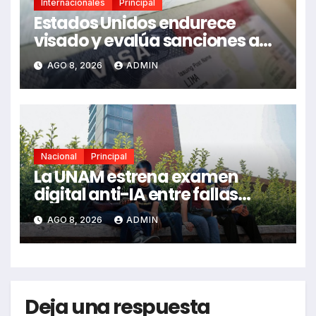
Internacionales
Principal
Estados Unidos endurece
visado y evalúa sanciones a
funcionarios de México
AGO 8, 2026
ADMIN
Nacional
Principal
La UNAM estrena examen
digital anti-IA entre fallas
técnicas y angustia estudiantil
AGO 8, 2026
ADMIN
Deja una respuesta