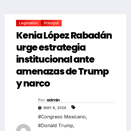
Legislativo
Principal
Kenia López Rabadán
urge estrategia
institucional ante
amenazas de Trump
y narco
Por
admin
MAY 8, 2026
#Congreso Mexicano
,
#Donald Trump
,