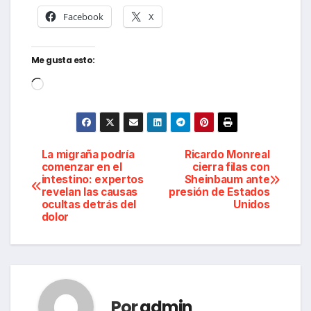
Facebook
X
Me gusta esto:
Cargando...
Navegación
La migraña podría
Ricardo Monreal
comenzar en el
cierra filas con
intestino: expertos
Sheinbaum ante
de
revelan las causas
presión de Estados
ocultas detrás del
Unidos
entradas
dolor
Por
admin