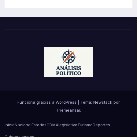
Funciona gracias a WordPress
|
Tema:
Newstack
por
Themeansar
.
Inicio
Nacional
Estados
CDMX
legislativo
Turismo
Deportes
Quienes somos