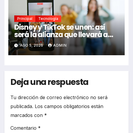
Principal
Tecnología
Disney y TikTok se unen: así
será la alianza que llevará a
Mickey, Marvel y Star Wars a
AGO 5, 2026
ADMIN
los videos virales
Deja una respuesta
Tu dirección de correo electrónico no será
publicada.
Los campos obligatorios están
marcados con
*
Comentario
*