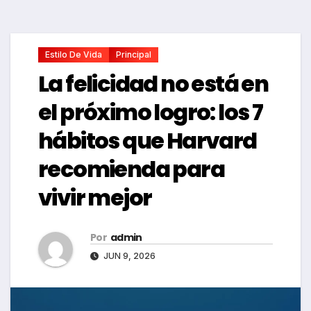
Estilo De Vida
Principal
La felicidad no está en
el próximo logro: los 7
hábitos que Harvard
recomienda para
vivir mejor
Por
admin
JUN 9, 2026