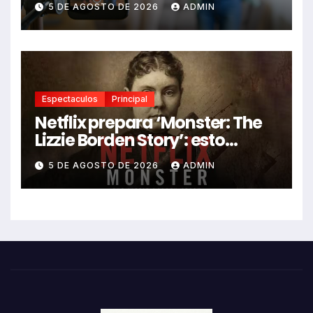
5 DE AGOSTO DE 2026
ADMIN
los videos virales
Espectaculos
Principal
Netflix prepara ‘Monster: The
Lizzie Borden Story’: esto
sabemos
5 DE AGOSTO DE 2026
ADMIN