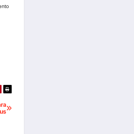
ento
ara
pus