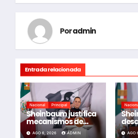
Por
admin
Entrada relacionada
Nacional
Principal
Nacion
Sheinbaum justifica
She
mecanismos de
desc
consulta ante
nucl
AGO 6, 2026
ADMIN
AGO 
críticas de
eléc