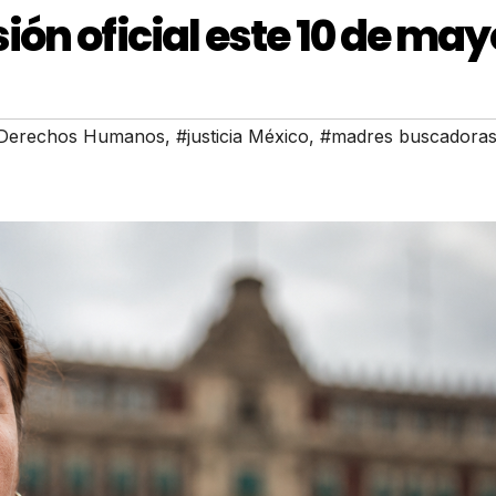
ón oficial este 10 de may
Derechos Humanos
,
#justicia México
,
#madres buscadora