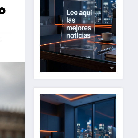
o
s
,