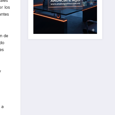
uales
or los
antes
ón de
ido
es
y
 a