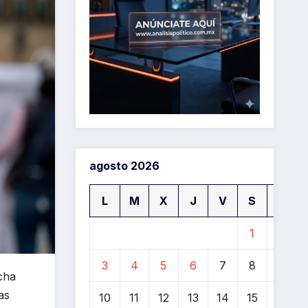
agosto 2026
L
M
X
J
V
S
D
1
2
3
4
5
6
7
8
9
cha
as
10
11
12
13
14
15
16