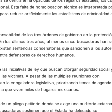
as se centra en la opacidad de los registros estatales, los c
onal. Esta falta de homologación técnica es interpretada p
para reducir artificialmente las estadísticas de criminalidad 
ponsabilidad de los tres órdenes de gobierno en la protecci
En los últimos tres años, al menos cinco buscadoras han s
 existan sentencias condenatorias que sancionen a los autor
contra defensores de derechos humanos.
las iniciativas de ley que buscan otorgar seguridad social 
 las víctimas. A pesar de las múltiples reuniones con
en la congeladora legislativa, priorizando temas de agenda
ria que viven miles de hogares mexicanos.
 de un pliego petitorio donde se exige una auditoría externa
 buscadoras sostienen que el Estado ha delegado su