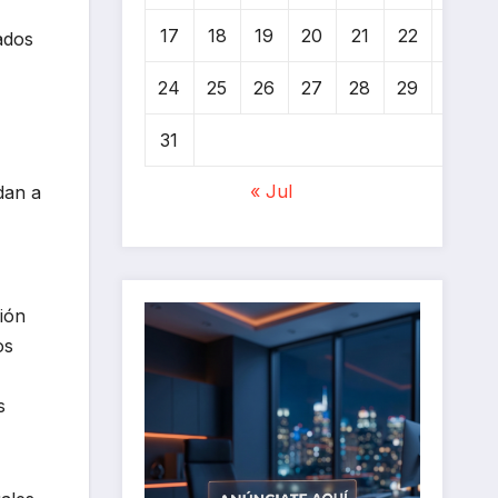
17
18
19
20
21
22
23
ados
24
25
26
27
28
29
30
31
« Jul
edan a
ción
os
s