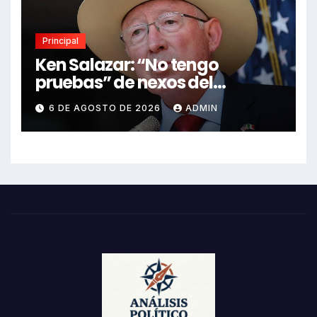
Principal
Ken Salazar: “No tengo
pruebas” de nexos del
Gobierno de México con el
6 DE AGOSTO DE 2026
ADMIN
narco