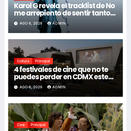
Karol G revela el tracklist de No
me arrepiento de sentir tanto:
Drake, Bruno Mars y más
AGO 6, 2026
ADMIN
estrellas se suman al álbum
Cultura
Principal
4 festivales de cine que no te
puedes perder en CDMX este
2026
AGO 6, 2026
ADMIN
Cine
Principal