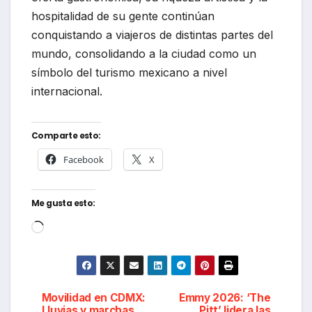
hospitalidad de su gente continúan
conquistando a viajeros de distintas partes del
mundo, consolidando a la ciudad como un
símbolo del turismo mexicano a nivel
internacional.
Comparte esto:
Facebook
X
Me gusta esto:
Cargando...
Navegación
Movilidad en CDMX:
Emmy 2026: ‘The
Lluvias y marchas
Pitt’ lidera las