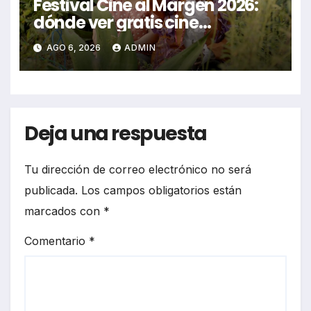
Festival Cine al Margen 2026:
dónde ver gratis cine
mexicano independiente en
AGO 6, 2026
ADMIN
CDMX y en línea
Deja una respuesta
Tu dirección de correo electrónico no será
publicada.
Los campos obligatorios están
marcados con
*
Comentario
*