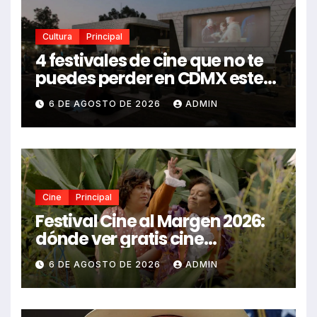
Cultura
Principal
4 festivales de cine que no te
puedes perder en CDMX este
2026
6 DE AGOSTO DE 2026
ADMIN
Cine
Principal
Festival Cine al Margen 2026:
dónde ver gratis cine
mexicano independiente en
6 DE AGOSTO DE 2026
ADMIN
CDMX y en línea