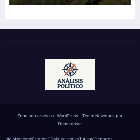
Funciona gracias a WordPress
|
Tema:
Newstack
por
Themeansar
.
Inicio
Nacional
Estados
CDMX
legislativo
Turismo
Deportes