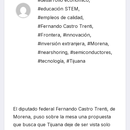
#desarrollo económico
,
#educación STEM
,
#empleos de calidad
,
#Fernando Castro Trenti
,
#Frontera
,
#innovación
,
#inversión extranjera
,
#Morena
,
#nearshoring
,
#semiconductores
,
#tecnología
,
#Tijuana
El diputado federal Fernando Castro Trenti, de
Morena, puso sobre la mesa una propuesta
que busca que Tijuana deje de ser vista solo