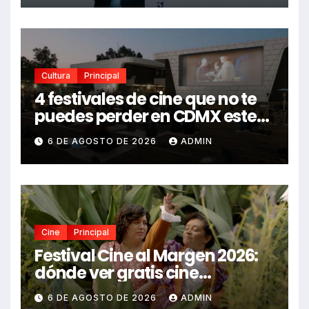
Cultura
Principal
4 festivales de cine que no te
puedes perder en CDMX este
2026
6 DE AGOSTO DE 2026
ADMIN
Cine
Principal
Festival Cine al Margen 2026:
dónde ver gratis cine
mexicano independiente en
6 DE AGOSTO DE 2026
ADMIN
CDMX y en línea