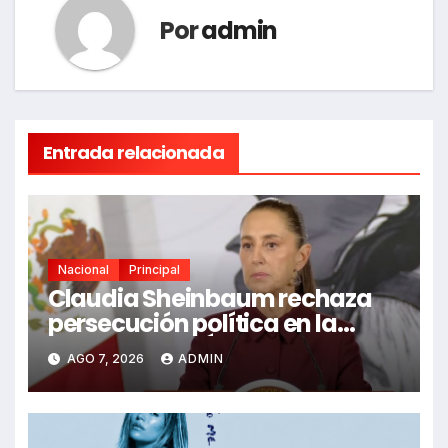
Por
admin
Entrada relacionada
Nacional
Principal
Claudia Sheinbaum rechaza
persecución política en la
detención de Ángel Aguirre
AGO 7, 2026
ADMIN