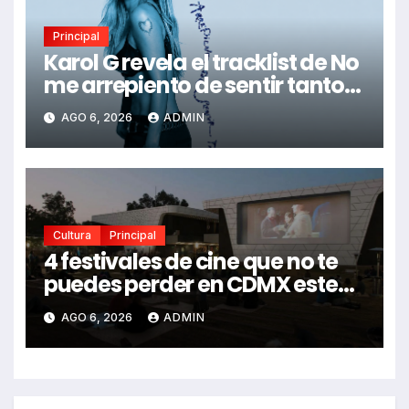
Principal
Karol G revela el tracklist de No
me arrepiento de sentir tanto:
Drake, Bruno Mars y más
AGO 6, 2026
ADMIN
estrellas se suman al álbum
Cultura
Principal
4 festivales de cine que no te
puedes perder en CDMX este
2026
AGO 6, 2026
ADMIN