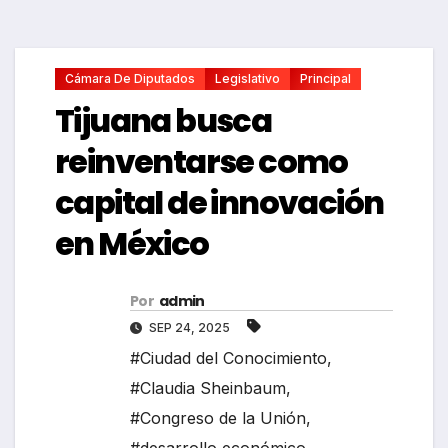
Cámara De Diputados
Legislativo
Principal
Tijuana busca
reinventarse como
capital de innovación
en México
Por
admin
SEP 24, 2025
#Ciudad del Conocimiento
,
#Claudia Sheinbaum
,
#Congreso de la Unión
,