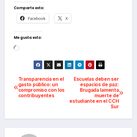
Comparte esto:
Facebook
X
Me gusta esto:
Cargando...
Navegación
Transparencia en el
Escuelas deben ser
gasto público: un
espacios de paz:
compromiso con los
Brugada lamenta
de
contribuyentes
muerte de
estudiante en el CCH
entradas
Sur