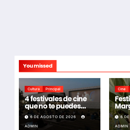
You missed
Cultura
Principal
Cine
4 festivales de cine
Fest
que no te puedes
Marg
perder en CDMX este
ver 
6 DE AGOSTO DE 2026
6 D
2026
mex
inde
ADMIN
ADMIN