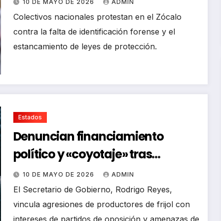
10 DE MAYO DE 2026
ADMIN
Colectivos nacionales protestan en el Zócalo
contra la falta de identificación forense y el
estancamiento de leyes de protección.
Estados
Denuncian financiamiento
político y «coyotaje» tras
violencia agrícola en Zacatecas
10 DE MAYO DE 2026
ADMIN
El Secretario de Gobierno, Rodrigo Reyes,
vincula agresiones de productores de frijol con
intereses de partidos de oposición y amenazas de