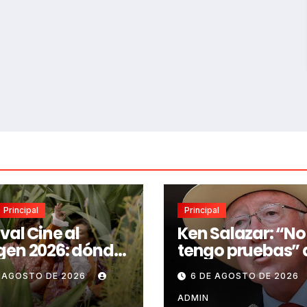
Principal
Principal
ival Cine al
Ken Salazar: “No
en 2026: dónde
tengo pruebas” 
gratis cine
nexos del Gobie
E AGOSTO DE 2026
6 DE AGOSTO DE 2026
icano
de México con el
pendiente en
narco
ADMIN