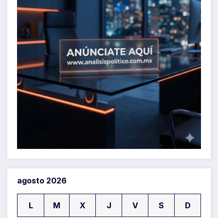
agosto 2026
L
M
X
J
V
S
D