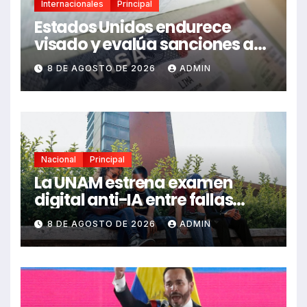
Internacionales
Principal
Estados Unidos endurece
visado y evalúa sanciones a
funcionarios de México
8 DE AGOSTO DE 2026
ADMIN
Nacional
Principal
La UNAM estrena examen
digital anti-IA entre fallas
técnicas y angustia
8 DE AGOSTO DE 2026
ADMIN
estudiantil