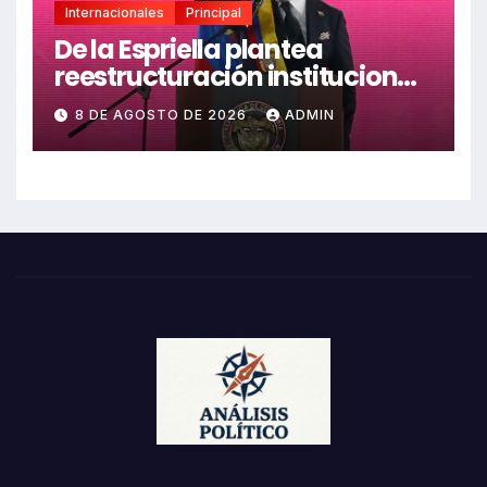
Internacionales
Principal
De la Espriella plantea
reestructuración institucional
en Colombia enfocada en
8 DE AGOSTO DE 2026
ADMIN
valores