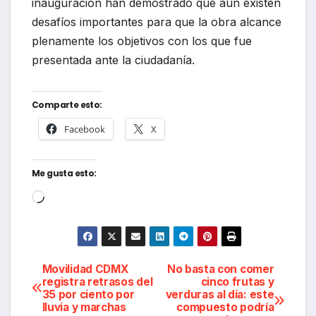
inauguración han demostrado que aún existen
desafíos importantes para que la obra alcance
plenamente los objetivos con los que fue
presentada ante la ciudadanía.
Comparte esto:
Facebook
X
Me gusta esto:
Cargando...
Navegación
Movilidad CDMX
No basta con comer
registra retrasos del
cinco frutas y
35 por ciento por
verduras al día: este
de
lluvia y marchas
compuesto podría