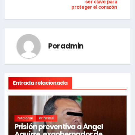
ser clave para
entradas
proteger el corazón
Por
admin
Entrada relacionada
Nacional
Principal
Prisión preventiva a Ángel
Aguirre, exgobernador de