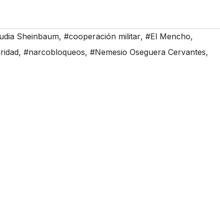
udia Sheinbaum
,
#cooperación militar
,
#El Mencho
,
ridad
,
#narcobloqueos
,
#Nemesio Oseguera Cervantes
,