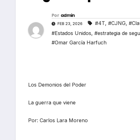
Por
admin
#4T
,
#CJNG
,
#Cla
FEB 23, 2026
#Estados Unidos
,
#estrategia de segu
#Omar García Harfuch
Los Demonios del Poder
La guerra que viene
Por: Carlos Lara Moreno