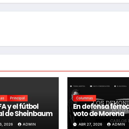
nas
Principal
Columnas
FA y el fútbol
En defensa férrea
al de Sheinbaum
voto de Morena
6, 2026
ADMIN
ABR 27, 2026
ADMIN