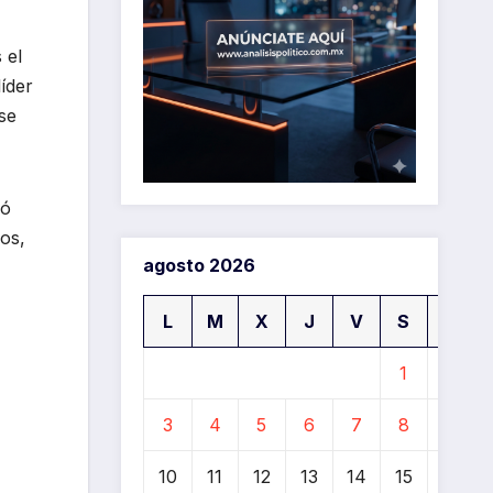
 el
íder
se
ró
os,
agosto 2026
L
M
X
J
V
S
D
1
2
3
4
5
6
7
8
9
10
11
12
13
14
15
16