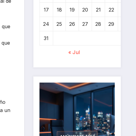
al de
17
18
19
20
21
22
23
24
25
26
27
28
29
30
, que
31
s que
« Jul
año
ta un