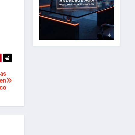
las
 en
co