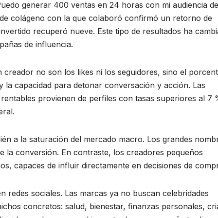
“Puedo generar 400 ventas en 24 horas con mi audiencia d
de colágeno con la que colaboró confirmó un retorno de
o invertido recuperó nueve. Este tipo de resultados ha camb
añas de influencia.
creador no son los likes ni los seguidores, sino el porcent
y la capacidad para detonar conversación y acción. Las
rentables provienen de perfiles con tasas superiores al 7
ral.
bién a la saturación del mercado macro. Los grandes nomb
re la conversión. En contraste, los creadores pequeños
s, capaces de influir directamente en decisiones de comp
n redes sociales. Las marcas ya no buscan celebridades
n nichos concretos: salud, bienestar, finanzas personales, cr