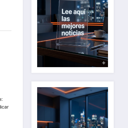
e:
icar