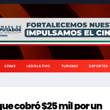
CDMX
LEGISLATIVO
TURISMO
DEPORTES
que cobró $25 mil por un