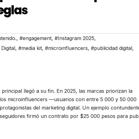
reglas
tenido.
,
#engagement
,
#Instagram 2025
,
Digital
,
#media kit
,
#microinfluencers
,
#publicidad digital
,
rincipal llegó a su fin. En 2025, las marcas priorizan la
 los microinfluencers —usuarios con entre 5 000 y 50 000
rotagonistas del marketing digital. Un ejemplo contundent
 seguidores firmó un contrato por $25 000 pesos para publ