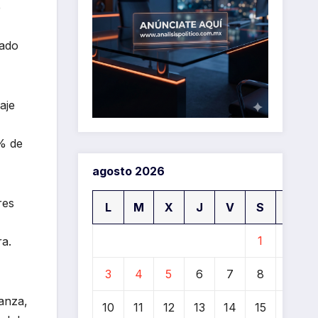
e
iado
aje
 % de
agosto 2026
res
L
M
X
J
V
S
D
1
2
ra.
3
4
5
6
7
8
9
ianza,
10
11
12
13
14
15
16