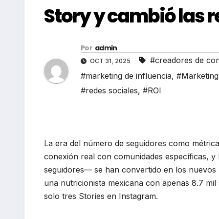
Story y cambió las 
Por
admin
#creadores de con
OCT 31, 2025
#marketing de influencia
,
#Marketing 
#redes sociales
,
#ROI
La era del número de seguidores como métrica p
conexión real con comunidades específicas, y
seguidores— se han convertido en los nuevos p
una nutricionista mexicana con apenas 8.7 mil
solo tres Stories en Instagram.