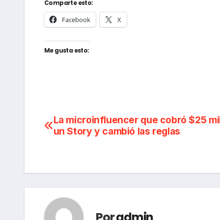
Comparte esto:
Facebook
X
Me gusta esto:
Navegación
La microinfluencer que cobró $25 mi
un Story y cambió las reglas
de
entradas
Por
admin