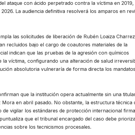
del ataque con ácido perpetrado contra la víctima en 2019,
 2026. La audiencia definitiva resolverá los amparos en rev
empla las solicitudes de liberación de Rubén Loaiza Charrez
n recluidos bajo el cargo de coautores materiales de la
dicial indican que las pruebas de la agresión con químicos
la víctima, configurando una alteración de salud irreversib
ción absolutoria vulneraría de forma directa los mandato
onfirman que la institución opera actualmente sin una titula
z Mora en abril pasado. No obstante, la estructura técnica 
io de vigilar los estándares de protección internacional firm
untualiza que el tribunal encargado del caso debe prioriza
encias sobre los tecnicismos procesales.