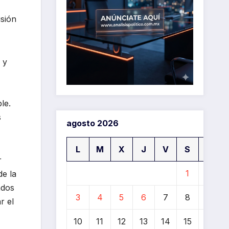
isión
 y
le.
s
agosto 2026
L
M
X
J
V
S
D
r
1
2
de la
ados
3
4
5
6
7
8
9
r el
10
11
12
13
14
15
16