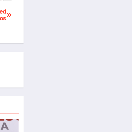
red
nos