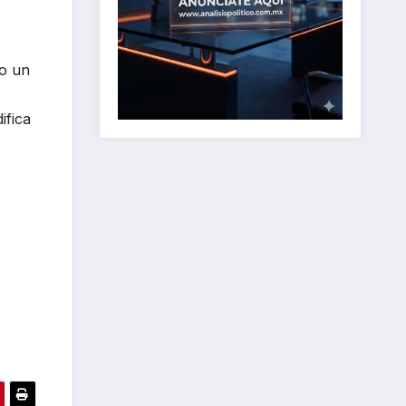
jo un
ifica