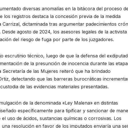
cumentado diversas anomalías en la bitácora del proceso d
re los registros destaca la concesión previa de la medida
ra Carrizal, dictaminada tras argumentar padecimientos cró
 Desde agosto de 2024, los asesores legales de la activista
ación del riesgo de fuga por parte de los juzgadores.
o escrutinio técnico, luego de que la defensa del exdiputa
amentación de la presunción de inocencia durante las etapa
la Secretaría de las Mujeres reiteró que ha brindado
rtiz, detectando que las barreras burocráticas incrementa
custodia de las evidencias materiales presentadas.
omulgación de la denominada «Ley Malena» en distintas
 diseñado específicamente para tipificar y sancionar de man
el uso de ácidos, sustancias químicas o corrosivas. Los
e una resolución en favor de los imputados enviaría una se