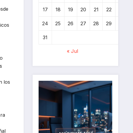
esde
17
18
19
20
21
22
23
24
25
26
27
28
29
30
nicos
31
« Jul
do
s
n los
era
ñal