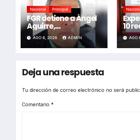
Nacional
Principal
Nacion
FGR detiene a Ángel
Expe
Aguirre,
10 r
exgobernador de
clav
AGO 6, 2026
ADMIN
AGO 
Guerrero por el caso
frac
Ayotzinapa
Deja una respuesta
Tu dirección de correo electrónico no será publi
Comentario
*